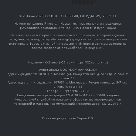
© 2014 — 2025 XX2 ВЕК. ОТКРЫТИЯ, ОЖИДАНИЯ, УГРОЗЫ.
Научно-популярный портал. Наука, техника, технологии, медицина,
футурология, социальные тенденции. Новости и публикации.
Использование материалов сайта (распространение, воспроизведение,
передача, перевод, переработка и др.) допускается при условии указания
источника в форме активной гиперссылки. Мнения и взгляды авторов не
всегда совпадают с точкой зрения редакции.
Издание «XX2 век» («22 век», https://22century.ru)
Учредитель: OOO «КОММУНИКЕЙК»
Адрес учредителя: 107031 г. Москва, ул. Рождественка, д. 5/7 стр. 2, пом. V,
комн. 18
Адрес издателя и редакции: 107031 г. Москва, ул. Рождественка, д. 5/7 стр.
2, пом. V, комн. 18
Телефон: +7(977)948-21-08
Свидетельство о регистрации СМИ ЭЛ № ФС 77 - 68048, выдано
Федеральной службой по надзору в сфере связи, информационных
технологий и массовых коммуникаций (Роскомнадзор) 13.12.2016 г.
Главный редактор — Сыров С.В.