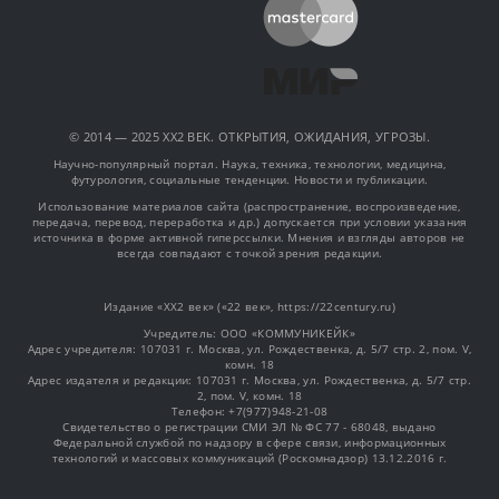
© 2014 — 2025 XX2 ВЕК. ОТКРЫТИЯ, ОЖИДАНИЯ, УГРОЗЫ.
Научно-популярный портал. Наука, техника, технологии, медицина,
футурология, социальные тенденции. Новости и публикации.
Использование материалов сайта (распространение, воспроизведение,
передача, перевод, переработка и др.) допускается при условии указания
источника в форме активной гиперссылки. Мнения и взгляды авторов не
всегда совпадают с точкой зрения редакции.
Издание «XX2 век» («22 век», https://22century.ru)
Учредитель: OOO «КОММУНИКЕЙК»
Адрес учредителя: 107031 г. Москва, ул. Рождественка, д. 5/7 стр. 2, пом. V,
комн. 18
Адрес издателя и редакции: 107031 г. Москва, ул. Рождественка, д. 5/7 стр.
2, пом. V, комн. 18
Телефон: +7(977)948-21-08
Свидетельство о регистрации СМИ ЭЛ № ФС 77 - 68048, выдано
Федеральной службой по надзору в сфере связи, информационных
технологий и массовых коммуникаций (Роскомнадзор) 13.12.2016 г.