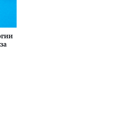
огии
за