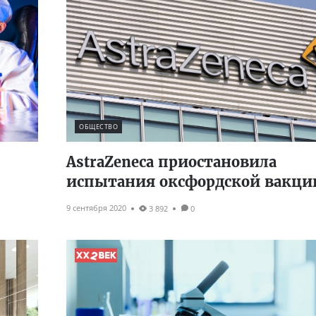
ОБЩЕСТВО
AstraZeneca приостановила
испытания оксфордской вакц
9 сентября 2020
3 892
0