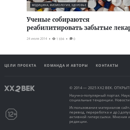
МЕДИЦИНА, ФИЗИОЛОГИЯ, ЗДОРОВЬЕ
Ученые собираются
реабилитировать забытые лека
24 июля 2014
1 694
0
ЦЕЛИ ПРОЕКТА
КОМАНДА И АВТОРЫ
КОНТАКТЫ
© 2014 — 2025 XX2 ВЕК. ОТКР
Научно-популярный портал. Наука
социальные тенденции. Новости
Использование материалов сайта
перевод, переработка и др.) доп
активной гиперссылки. Мнения и
редакции.