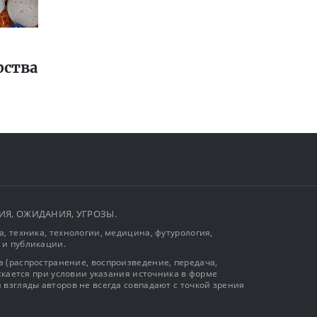
рства
ЫТИЯ, ОЖИДАНИЯ, УГРОЗЫ.
, техника, технологии, медицина, футурология,
 и публикации.
 (распространение, воспроизведение, передача,
ускается при условии указания источника в форме
 взгляды авторов не всегда совпадают с точкой зрения