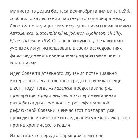
Министр по делам бизнеса Великобритании Винс Кейбл
сообщил о заключении партнерского договора между
Советом по медицинским исследованиям и компаниями
AstraZeneca
,
GlaxoSmithKline
,
Johnson & Johnson
,
Eli Lilly
,
Pfizer
,
Takeda
и
UCB
. Согласно документу, независимые
ученые смогут использовать в своих исследованиях
фармсоединения, изначально разрабатывавшиеся
компаниями.
Идея более тщательного изучения потенциально
интересных лекарственных средств появилась еще
в 2011 году. Тогда
AstraZeneca
предоставила ряд
препаратов. Среди них была экспериментальная
разработка для лечения гастроэзофагеальной
рефлюксной болезни. Сейчас этот препарат уже
проходит клинические исследования уже как лекарство
против хронического кашля.
Известно, что нередко фармпроизводители