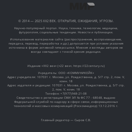
© 2014 — 2025 XX2 ВЕК. ОТКРЫТИЯ, ОЖИДАНИЯ, УГРОЗЫ.
Научно-популярный портал. Наука, техника, технологии, медицина,
футурология, социальные тенденции. Новости и публикации.
Использование материалов сайта (распространение, воспроизведение,
передача, перевод, переработка и др.) допускается при условии указания
источника в форме активной гиперссылки. Мнения и взгляды авторов не
всегда совпадают с точкой зрения редакции.
Издание «XX2 век» («22 век», https://22century.ru)
Учредитель: OOO «КОММУНИКЕЙК»
Адрес учредителя: 107031 г. Москва, ул. Рождественка, д. 5/7 стр. 2, пом. V,
комн. 18
Адрес издателя и редакции: 107031 г. Москва, ул. Рождественка, д. 5/7 стр.
2, пом. V, комн. 18
Телефон: +7(977)948-21-08
Свидетельство о регистрации СМИ ЭЛ № ФС 77 - 68048, выдано
Федеральной службой по надзору в сфере связи, информационных
технологий и массовых коммуникаций (Роскомнадзор) 13.12.2016 г.
Главный редактор — Сыров С.В.