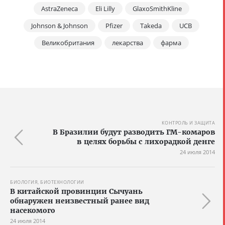
AstraZeneca
Eli Lilly
GlaxoSmithKline
Johnson & Johnson
Pfizer
Takeda
UCB
Великобритания
лекарства
фарма
КОНТРОЛЬ И ЗАЩИТА
В Бразилии будут разводить ГМ-комаров
в целях борьбы с лихорадкой денге
24 июля 2014
БИОЛОГИЯ, БИОТЕХНОЛОГИИ
В китайской провинции Сычуань
обнаружен неизвестный ранее вид
насекомого
24 июля 2014