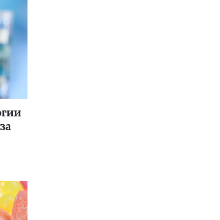
огии
за