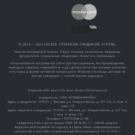
© 2014 — 2025 XX2 ВЕК. ОТКРЫТИЯ, ОЖИДАНИЯ, УГРОЗЫ.
Научно-популярный портал. Наука, техника, технологии, медицина,
футурология, социальные тенденции. Новости и публикации.
Использование материалов сайта (распространение, воспроизведение,
передача, перевод, переработка и др.) допускается при условии указания
источника в форме активной гиперссылки. Мнения и взгляды авторов не
всегда совпадают с точкой зрения редакции.
Издание «XX2 век» («22 век», https://22century.ru)
Учредитель: OOO «КОММУНИКЕЙК»
Адрес учредителя: 107031 г. Москва, ул. Рождественка, д. 5/7 стр. 2, пом. V,
комн. 18
Адрес издателя и редакции: 107031 г. Москва, ул. Рождественка, д. 5/7 стр.
2, пом. V, комн. 18
Телефон: +7(977)948-21-08
Свидетельство о регистрации СМИ ЭЛ № ФС 77 - 68048, выдано
Федеральной службой по надзору в сфере связи, информационных
технологий и массовых коммуникаций (Роскомнадзор) 13.12.2016 г.