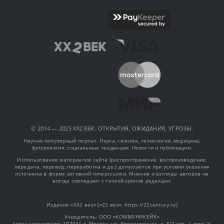
© 2014 — 2025 XX2 ВЕК. ОТКРЫТИЯ, ОЖИДАНИЯ, УГРОЗЫ.
Научно-популярный портал. Наука, техника, технологии, медицина,
футурология, социальные тенденции. Новости и публикации.
Использование материалов сайта (распространение, воспроизведение,
передача, перевод, переработка и др.) допускается при условии указания
источника в форме активной гиперссылки. Мнения и взгляды авторов не
всегда совпадают с точкой зрения редакции.
Издание «XX2 век» («22 век», https://22century.ru)
Учредитель: OOO «КОММУНИКЕЙК»
Адрес учредителя: 107031 г. Москва, ул. Рождественка, д. 5/7 стр. 2, пом. V,