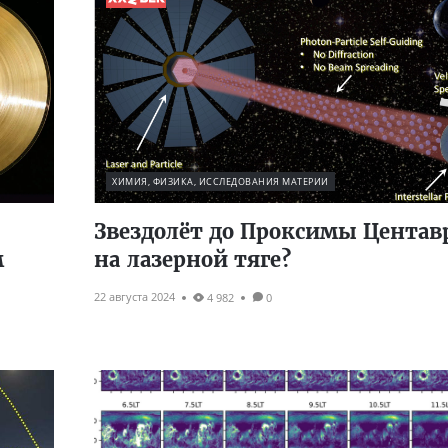
ХИМИЯ, ФИЗИКА, ИССЛЕДОВАНИЯ МАТЕРИИ
Звездолёт до Проксимы Центав
м
на лазерной тяге?
22 августа 2024
4 982
0