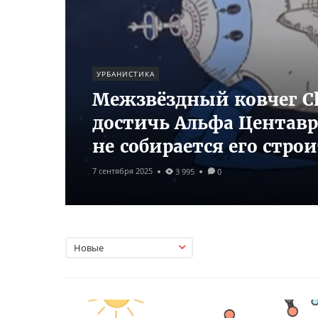
УРБАНИСТИКА
Межзвёздный ковчег Ch
достичь Альфа Центавра
не собирается его стро
7 сентября 2025
3 995
0
Новые