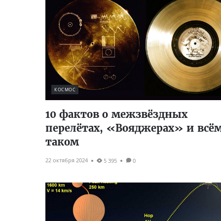
КОСМОС
10 фактов о межзвёздных
перелётах, «Вояджерах» и всё
таком
22 октября 2024
5 395
0