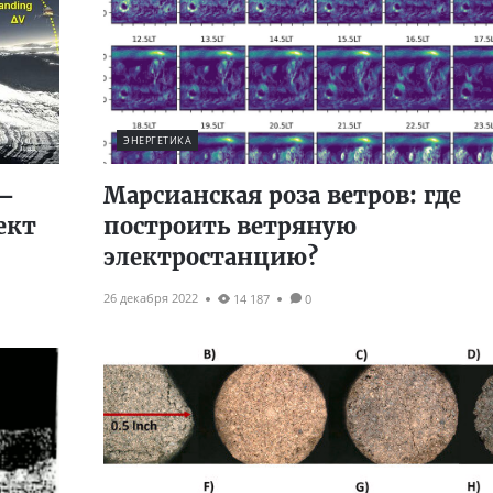
ЭНЕРГЕТИКА
 —
Марсианская роза ветров: где
ект
построить ветряную
электростанцию?
26 декабря 2022
14 187
0