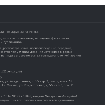
ЫТИЯ, ОЖИДАНИЯ, УГРОЗЫ.
, техника, технологии, медицина, футурология,
 и публикации.
 (распространение, воспроизведение, передача,
ускается при условии указания источника в форме
 взгляды авторов не всегда совпадают с точкой зрения
://22century.ru)
К»
, ул. Рождественка, д. 5/7 стр. 2, пом. V, комн. 18
г. Москва, ул. Рождественка, д. 5/7 стр. 2, пом. V,
И ЭЛ № ФС 77 - 68048, выдано Федеральной службой
ормационных технологий и массовых коммуникаций