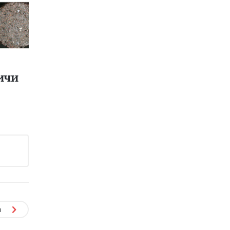
ичи
я