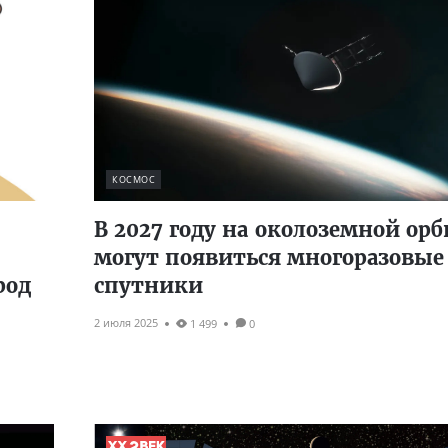
КОСМОС
В 2027 году на околоземной орб
могут появиться многоразовые
род
спутники
2 июля 2025
1 499
0