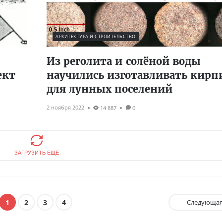
АРХИТЕКТУРА И СТРОИТЕЛЬСТВО
Из реголита и солёной воды
ект
научились изготавливать кирп
для лунных поселений
2 ноября 2022
14 887
0
ЗАГРУЗИТЬ ЕЩЕ
1
2
3
4
Следующа