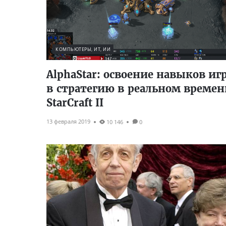
КОМПЬЮТЕРЫ, ИТ, ИИ
AlphaStar: освоение навыков иг
в стратегию в реальном времен
StarCraft II
13 февраля 2019
10 146
0