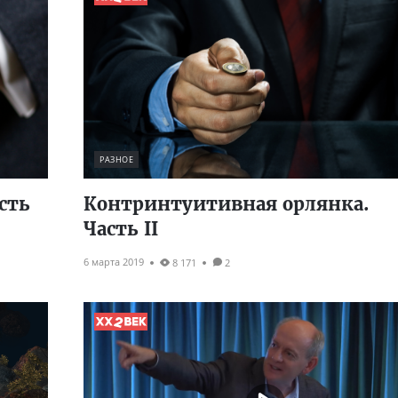
РАЗНОЕ
сть
Контринтуитивная орлянка.
Часть II
6 марта 2019
8 171
2