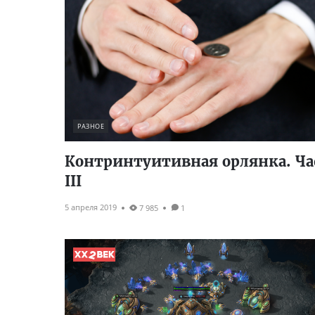
РАЗНОЕ
Контринтуитивная орлянка. Ча
III
5 апреля 2019
7 985
1