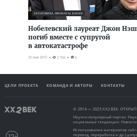
ЭКОНОМИКА, ФИНАНСЫ, БАНКИ
Нобелевский лауреат Джон Нэш
погиб вместе с супругой
в автокатастрофе
25 мая 2015
2 750
0
ЦЕЛИ ПРОЕКТА
КОМАНДА И АВТОРЫ
КОНТАКТЫ
© 2014 — 2025 XX2 ВЕК. ОТКР
Научно-популярный портал. Наука
социальные тенденции. Новости
Использование материалов сайта
перевод, переработка и др.) доп