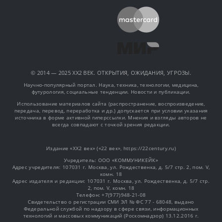
© 2014 — 2025 XX2 ВЕК. ОТКРЫТИЯ, ОЖИДАНИЯ, УГРОЗЫ.
Научно-популярный портал. Наука, техника, технологии, медицина,
футурология, социальные тенденции. Новости и публикации.
Использование материалов сайта (распространение, воспроизведение,
передача, перевод, переработка и др.) допускается при условии указания
источника в форме активной гиперссылки. Мнения и взгляды авторов не
всегда совпадают с точкой зрения редакции.
Издание «XX2 век» («22 век», https://22century.ru)
Учредитель: OOO «КОММУНИКЕЙК»
Адрес учредителя: 107031 г. Москва, ул. Рождественка, д. 5/7 стр. 2, пом. V,
комн. 18
Адрес издателя и редакции: 107031 г. Москва, ул. Рождественка, д. 5/7 стр.
2, пом. V, комн. 18
Телефон: +7(977)948-21-08
Свидетельство о регистрации СМИ ЭЛ № ФС 77 - 68048, выдано
Федеральной службой по надзору в сфере связи, информационных
технологий и массовых коммуникаций (Роскомнадзор) 13.12.2016 г.