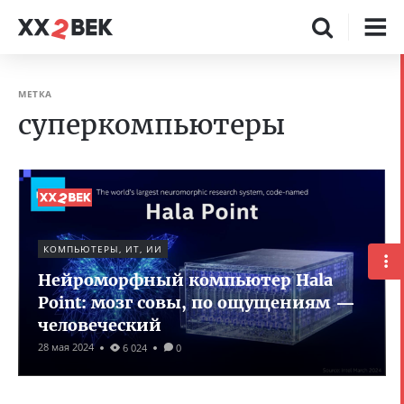
МЕТКА
суперкомпьютеры
КОМПЬЮТЕРЫ, ИТ, ИИ
Нейроморфный компьютер Hala
Point: мозг совы, по ощущениям —
человеческий
28 мая 2024
6 024
0