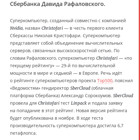
Сбербанка Давида Рафаловского.
Суперкомпьютер, созданный совместно с компанией
, назван
— в честь первого клиента
Nvidia
Christofari
Сберкассы Николая Кристофари. Суперкомпьютер
представляет собой объединение вычислительных
серверов, связанных высокоскоростной сетью. По
словам Рафаловского, суперкомпьютер
— «по
Christofari
текущему рейтингу» — 29-й по вычислительной
мощности в мире и седьмой — в Европе. Речь идёт
о рейтинге суперкомпьютеров проекта
Top500
, пояснил
«Ведомостям» гендиректор
(облачная
SberCloud
платформа Сбербанка) Александр Сорокоумов.
SberCloud
провела для
тест
и подала заявку
Christofari
Linpack
на попадание в этот рейтинг. Новая версия рейтинга
будет опубликована в ноябре. В ходе теста
производительность суперкомпьютера достигла 6,7
петафлопса.