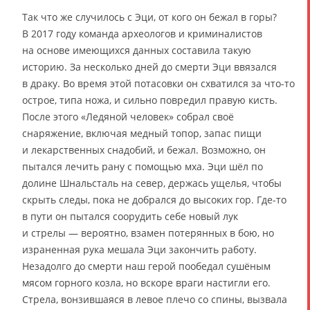
Так что же случилось с Эци, от кого он бежал в горы?
В 2017 году команда археологов и криминалистов
на основе имеющихся данных составила такую
историю. За несколько дней до смерти Эци ввязался
в драку. Во время этой потасовки он схватился за что-то
острое, типа ножа, и сильно повредил правую кисть.
После этого «Ледяной человек» собрал своё
снаряжение, включая медный топор, запас пищи
и лекарственных снадобий, и бежал. Возможно, он
пытался лечить рану с помощью мха. Эци шёл по
долине Шнальсталь на север, держась ущелья, чтобы
скрыть следы, пока не добрался до высоких гор. Где-то
в пути он пытался соорудить себе новый лук
и стрелы — вероятно, взамен потерянных в бою, но
израненная рука мешала Эци закончить работу.
Незадолго до смерти наш герой пообедал сушёным
мясом горного козла, но вскоре враги настигли его.
Стрела, вонзившаяся в левое плечо со спины, вызвала