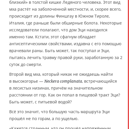
близкий» в толстой кишке Ледяного человека. Этот вид
мха растёт на заболоченной местности, и, скорее всего,
происходит из долины Финшгау в Южном Тироле,
Италия, где раньше были обширные болота. Некоторые
исследователи полагают, что дом Эци находился
именно там. Кстати, этот сфагнум обладает
антисептическими свойствами, издавна с его помощью
врачевали раны. Быть может, так поступал и Эци,
пытаясь лечить травму правой руки, заработанную за 2
суток до смерти.
Второй вид мха, который никак не ожидаешь найти
в высокогорье —
, встречающийся
Neckera complanata
в лесистых низинах, причём на значительном
расстоянии от гор. Как он попал в пищевой тракт Эци?
Быть может, с питьевой водой?
Всё это значит, что большую часть маршрута Эци
прошёл не по горам, а по ущелью.
«Кажется странным, что он прошёл напряжённым