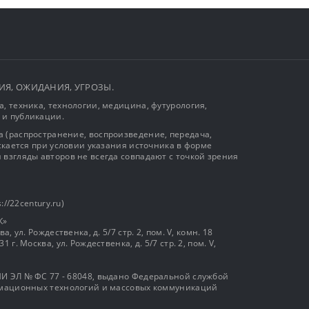
ЫТИЯ, ОЖИДАНИЯ, УГРОЗЫ.
, техника, технологии, медицина, футурология,
 и публикации.
 (распространение, воспроизведение, передача,
ускается при условии указания источника в форме
 взгляды авторов не всегда совпадают с точкой зрения
://22century.ru)
К»
, ул. Рождественка, д. 5/7 стр. 2, пом. V, комн. 18
г. Москва, ул. Рождественка, д. 5/7 стр. 2, пом. V,
И ЭЛ № ФС 77 - 68048, выдано Федеральной службой
ормационных технологий и массовых коммуникаций