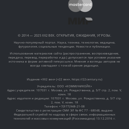
© 2014 — 2025 XX2 ВЕК. ОТКРЫТИЯ, ОЖИДАНИЯ, УГРОЗЫ.
Научно-популярный портал. Наука, техника, технологии, медицина,
футурология, социальные тенденции. Новости и публикации.
Использование материалов сайта (распространение, воспроизведение,
передача, перевод, переработка и др.) допускается при условии указания
источника в форме активной гиперссылки. Мнения и взгляды авторов не
всегда совпадают с точкой зрения редакции.
Издание «XX2 век» («22 век», https://22century.ru)
Учредитель: OOO «КОММУНИКЕЙК»
Адрес учредителя: 107031 г. Москва, ул. Рождественка, д. 5/7 стр. 2, пом. V,
комн. 18
Адрес издателя и редакции: 107031 г. Москва, ул. Рождественка, д. 5/7 стр.
2, пом. V, комн. 18
Телефон: +7(977)948-21-08
Свидетельство о регистрации СМИ ЭЛ № ФС 77 - 68048, выдано
Федеральной службой по надзору в сфере связи, информационных
технологий и массовых коммуникаций (Роскомнадзор) 13.12.2016 г.