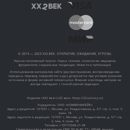
© 2014 — 2025 XX2 ВЕК. ОТКРЫТИЯ, ОЖИДАНИЯ, УГРОЗЫ.
Научно-популярный портал. Наука, техника, технологии, медицина,
футурология, социальные тенденции. Новости и публикации.
Использование материалов сайта (распространение, воспроизведение,
передача, перевод, переработка и др.) допускается при условии указания
источника в форме активной гиперссылки. Мнения и взгляды авторов не
всегда совпадают с точкой зрения редакции.
Издание «XX2 век» («22 век», https://22century.ru)
Учредитель: OOO «КОММУНИКЕЙК»
Адрес учредителя: 107031 г. Москва, ул. Рождественка, д. 5/7 стр. 2, пом. V,
комн. 18
Адрес издателя и редакции: 107031 г. Москва, ул. Рождественка, д. 5/7 стр.
2, пом. V, комн. 18
Телефон: +7(977)948-21-08
Свидетельство о регистрации СМИ ЭЛ № ФС 77 - 68048, выдано