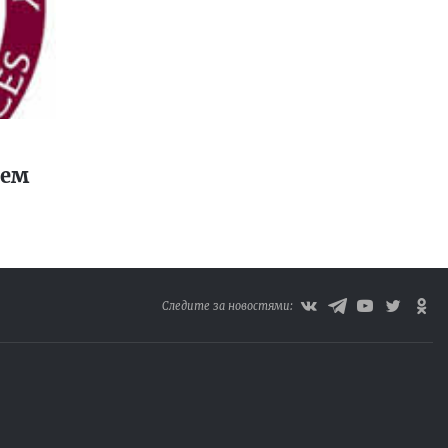
щем
Следите за новостями: