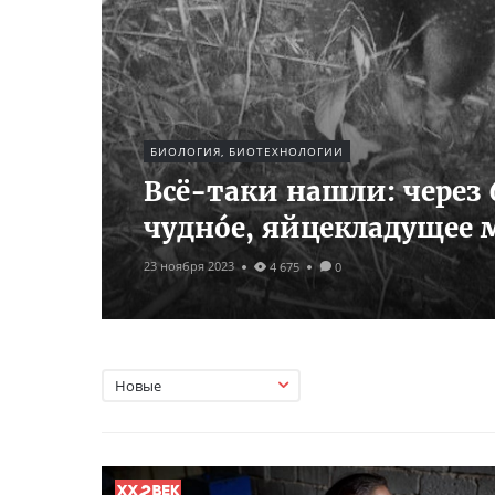
БИОЛОГИЯ, БИОТЕХНОЛОГИИ
Всё-таки нашли: через 
чуднóе, яйцекладущее
23 ноября 2023
4 675
0
Новые