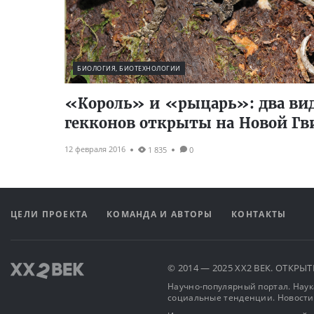
БИОЛОГИЯ, БИОТЕХНОЛОГИИ
«Король» и «рыцарь»: два ви
гекконов открыты на Новой Гв
12 февраля 2016
1 835
0
ЦЕЛИ ПРОЕКТА
КОМАНДА И АВТОРЫ
КОНТАКТЫ
© 2014 — 2025 XX2 ВЕК. ОТКР
Научно-популярный портал. Наука
социальные тенденции. Новости