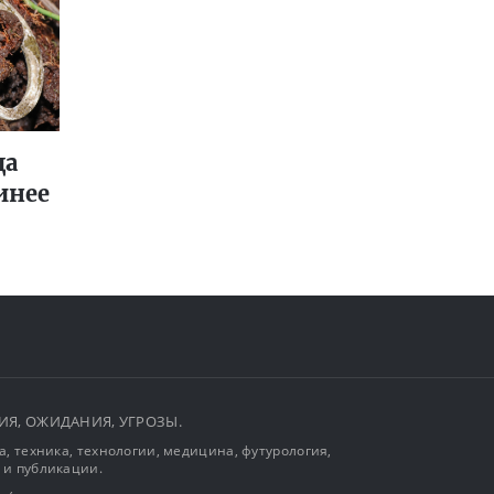
да
инее
ЫТИЯ, ОЖИДАНИЯ, УГРОЗЫ.
, техника, технологии, медицина, футурология,
 и публикации.