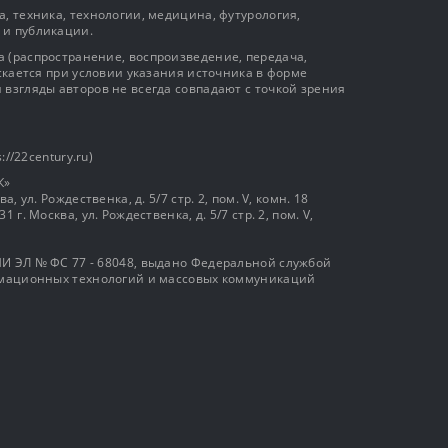
, техника, технологии, медицина, футурология,
 и публикации.
 (распространение, воспроизведение, передача,
ускается при условии указания источника в форме
 взгляды авторов не всегда совпадают с точкой зрения
://22century.ru)
К»
, ул. Рождественка, д. 5/7 стр. 2, пом. V, комн. 18
г. Москва, ул. Рождественка, д. 5/7 стр. 2, пом. V,
И ЭЛ № ФС 77 - 68048, выдано Федеральной службой
ормационных технологий и массовых коммуникаций