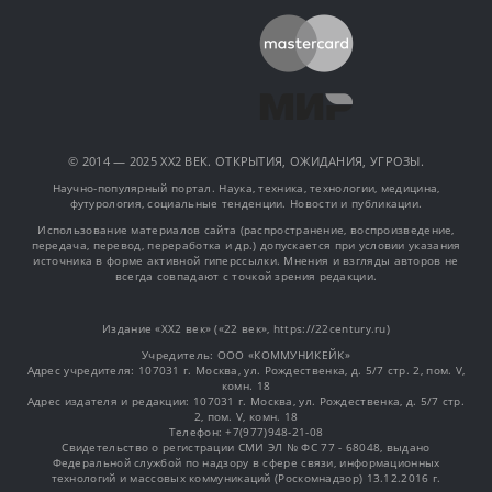
© 2014 — 2025 XX2 ВЕК. ОТКРЫТИЯ, ОЖИДАНИЯ, УГРОЗЫ.
Научно-популярный портал. Наука, техника, технологии, медицина,
футурология, социальные тенденции. Новости и публикации.
Использование материалов сайта (распространение, воспроизведение,
передача, перевод, переработка и др.) допускается при условии указания
источника в форме активной гиперссылки. Мнения и взгляды авторов не
всегда совпадают с точкой зрения редакции.
Издание «XX2 век» («22 век», https://22century.ru)
Учредитель: OOO «КОММУНИКЕЙК»
Адрес учредителя: 107031 г. Москва, ул. Рождественка, д. 5/7 стр. 2, пом. V,
комн. 18
Адрес издателя и редакции: 107031 г. Москва, ул. Рождественка, д. 5/7 стр.
2, пом. V, комн. 18
Телефон: +7(977)948-21-08
Свидетельство о регистрации СМИ ЭЛ № ФС 77 - 68048, выдано
Федеральной службой по надзору в сфере связи, информационных
технологий и массовых коммуникаций (Роскомнадзор) 13.12.2016 г.