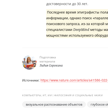
достоверности до 30 лет.
Последнее время эпиграфисты пола
информации, однако поиск «паралле
поискового запроса, из-за которой
специалистами
методы ма
DeepMind
мощностями используемого оборудо
Подготовка
материала
Лидия Сорокина
Источники:
https://www.nature.com/articles/s41586-02
КОМПЬЮТЕРЫ, ИТ, ИИ
ФИЛОСОФИЯ И СОЦИАЛЬНЫЕ НАУКИ
визуальное распознавание объектов
глубокое о