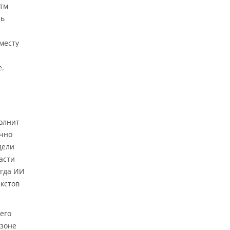
итм
сь
месту
е.
полнит
ично
дели
асти
огда ИИ
кстов
его
азоне