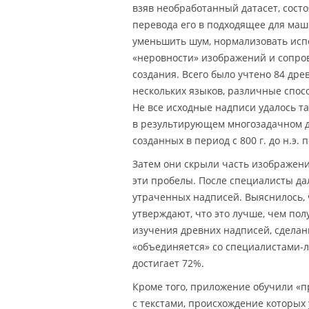
взяв необработанный датасет, сост
перевода его в подходящее для маш
уменьшить шум, нормализовать исп
«неровности» изображений и сопро
создания. Всего было учтено 84 дре
нескольких языков, различные спос
Не все исходные надписи удалось т
в результирующем многозадачном д
созданных в период с 800 г. до н.э. 
Затем они скрыли часть изображения
эти пробелы. После специалисты да
утраченных надписей. Выяснилось, 
утверждают, что это лучше, чем по
изучения древних надписей, сделанн
«объединяется» со специалистами-л
достигает 72%.
Кроме того, приложение обучили «п
с текстами, происхождение которых