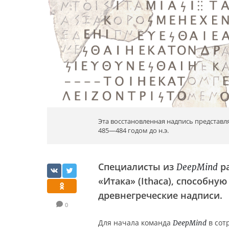
Эта восстановленная надпись представл
485—484 годом до н.э.
Cпециалисты из
ра
DeepMind
«Итака» (Ithaca), способну
древнегреческие надписи.
0
Для начала команда
в сот
DeepMind