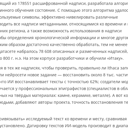
оящий из 178551 расшифрованной надписи, разработала алгор
инного обучения состояние. С помощью этого алгоритма удало
ользуемые символы, эффективно нивелировать различные
водить все надписи метаданными, относящимися ко времени и 
вних региона, а также возможность использования в надписи
обы определения хронологической информации и многое друго
аким образом достаточно качественно обработать, тем не менее
атасете набралось 78 608 описанных и размеченных надписей,
по 800 г. н.э. На этом корпусе разработчики и обучили «Итаку».
 в тех же надписях, чтобы проверить, правильно ли Ithaca за
ли нейросети новое задание — восстановить около 8 тыс. част
что ИИ восстанавливает тексты с точностью 62%; создатели мо
лучается у профессиональных эпиграфистов (специалистов в обл
ых на твёрдых материалах: камне, керамике, металле). А вот к
юдьми, добавляют авторы проекта, точность восстановления те
ривязывать» исследуемый текст ко времени и месту, сравнивая 
 установлено. Датировку текстов ИИ-модель производит в диап