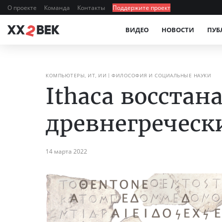
О проекте
Команда
Контакты
Поддержите проект
ВИДЕО
НОВОСТИ
ПУБ
КОМПЬЮТЕРЫ, ИТ, ИИ
ФИЛОСОФИЯ И СОЦИАЛЬНЫЕ НАУКИ
Ithaca восстан
древнегреческ
14 марта 2022