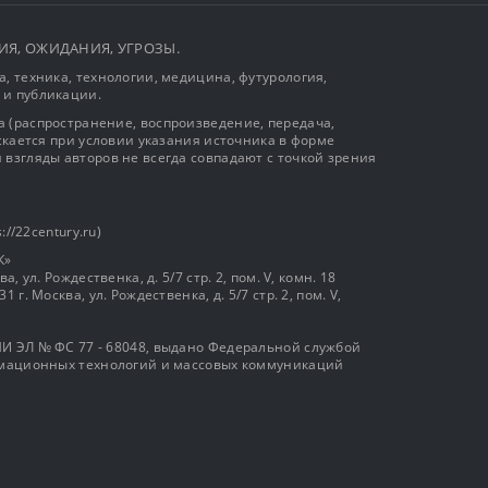
ЫТИЯ, ОЖИДАНИЯ, УГРОЗЫ.
, техника, технологии, медицина, футурология,
 и публикации.
 (распространение, воспроизведение, передача,
ускается при условии указания источника в форме
 взгляды авторов не всегда совпадают с точкой зрения
://22century.ru)
К»
, ул. Рождественка, д. 5/7 стр. 2, пом. V, комн. 18
г. Москва, ул. Рождественка, д. 5/7 стр. 2, пом. V,
И ЭЛ № ФС 77 - 68048, выдано Федеральной службой
ормационных технологий и массовых коммуникаций