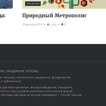
ЭКОЛОГИЯ
да:
Природный Метрополис
20 декабря 2014
2 320
0
ЫТИЯ, ОЖИДАНИЯ, УГРОЗЫ.
, техника, технологии, медицина, футурология,
 и публикации.
 (распространение, воспроизведение, передача,
ускается при условии указания источника в форме
 взгляды авторов не всегда совпадают с точкой зрения