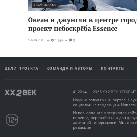
УРБАНИСТИКА
Океан и джунгли в центре горо
проект небоскрёба Essence
5 мая 2015
1 697
0
ЦЕЛИ ПРОЕКТА
КОМАНДА И АВТОРЫ
КОНТАКТЫ
© 2014 — 2025 XX2 ВЕК. ОТКР
Научно-популярный портал. Наука
социальные тенденции. Новости
Использование материалов сайта
перевод, переработка и др.) доп
активной гиперссылки. Мнения и
редакции.