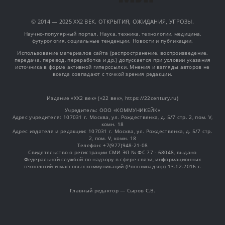
© 2014 — 2025 XX2 ВЕК. ОТКРЫТИЯ, ОЖИДАНИЯ, УГРОЗЫ.
Научно-популярный портал. Наука, техника, технологии, медицина,
футурология, социальные тенденции. Новости и публикации.
Использование материалов сайта (распространение, воспроизведение,
передача, перевод, переработка и др.) допускается при условии указания
источника в форме активной гиперссылки. Мнения и взгляды авторов не
всегда совпадают с точкой зрения редакции.
Издание «XX2 век» («22 век», https://22century.ru)
Учредитель: OOO «КОММУНИКЕЙК»
Адрес учредителя: 107031 г. Москва, ул. Рождественка, д. 5/7 стр. 2, пом. V,
комн. 18
Адрес издателя и редакции: 107031 г. Москва, ул. Рождественка, д. 5/7 стр.
2, пом. V, комн. 18
Телефон: +7(977)948-21-08
Свидетельство о регистрации СМИ ЭЛ № ФС 77 - 68048, выдано
Федеральной службой по надзору в сфере связи, информационных
технологий и массовых коммуникаций (Роскомнадзор) 13.12.2016 г.
Главный редактор — Сыров С.В.