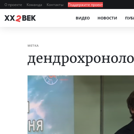
О проекте
Команда
Контакты
Поддержите проект
ВИДЕО
НОВОСТИ
ПУБ
МЕТКА
дендрохронол