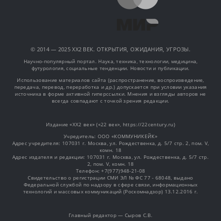
© 2014 — 2025 XX2 ВЕК. ОТКРЫТИЯ, ОЖИДАНИЯ, УГРОЗЫ.
Научно-популярный портал. Наука, техника, технологии, медицина,
футурология, социальные тенденции. Новости и публикации.
Использование материалов сайта (распространение, воспроизведение,
передача, перевод, переработка и др.) допускается при условии указания
источника в форме активной гиперссылки. Мнения и взгляды авторов не
всегда совпадают с точкой зрения редакции.
Издание «XX2 век» («22 век», https://22century.ru)
Учредитель: OOO «КОММУНИКЕЙК»
Адрес учредителя: 107031 г. Москва, ул. Рождественка, д. 5/7 стр. 2, пом. V,
комн. 18
Адрес издателя и редакции: 107031 г. Москва, ул. Рождественка, д. 5/7 стр.
2, пом. V, комн. 18
Телефон: +7(977)948-21-08
Свидетельство о регистрации СМИ ЭЛ № ФС 77 - 68048, выдано
Федеральной службой по надзору в сфере связи, информационных
технологий и массовых коммуникаций (Роскомнадзор) 13.12.2016 г.
Главный редактор — Сыров С.В.