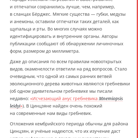
и отпечатки сохранились лучше, чем, например,
в сланцах Бёрджес. Мягкие существа — губки, медузы
и анемоны, оставили отпечатки таких деталей, как
щупальца и рты. Во многих случаях можно
идентифицировать и внутренние органы. Авторы
публикации сообщают об обнаружении личиночных
форм, размером до миллиметра.
Даже до описания по всем правилам новооткрытых
видов, окаменелости ответили на ряд вопросов. Стало
очевидным, что одной из самых ранних ветвей
эволюционного дерева животных являются гребневики
(об одном удивительном гребневике мы писали
недавно:
«Исчезающий анус гребневика
Mnemiopsis
»
). В Цинцзяне найден очень похожий
leidyi
на современные нам виды гребневик.
Отложения кембрийского периода обычны для района
Цинцзян, и учёные надеются, что их изучение даст