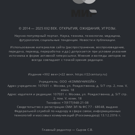
© 2014 — 2025 XX2 ВЕК. ОТКРЫТИЯ, ОЖИДАНИЯ, УГРОЗЫ.
Научно-популярный портал. Наука, техника, технологии, медицина,
футурология, социальные тенденции. Новости и публикации.
Использование материалов сайта (распространение, воспроизведение,
передача, перевод, переработка и др.) допускается при условии указания
источника в форме активной гиперссылки. Мнения и взгляды авторов не
всегда совпадают с точкой зрения редакции.
Издание «XX2 век» («22 век», https://22century.ru)
Учредитель: OOO «КОММУНИКЕЙК»
Адрес учредителя: 107031 г. Москва, ул. Рождественка, д. 5/7 стр. 2, пом. V,
комн. 18
Адрес издателя и редакции: 107031 г. Москва, ул. Рождественка, д. 5/7 стр.
2, пом. V, комн. 18
Телефон: +7(977)948-21-08
Свидетельство о регистрации СМИ ЭЛ № ФС 77 - 68048, выдано
Федеральной службой по надзору в сфере связи, информационных
технологий и массовых коммуникаций (Роскомнадзор) 13.12.2016 г.
Главный редактор — Сыров С.В.