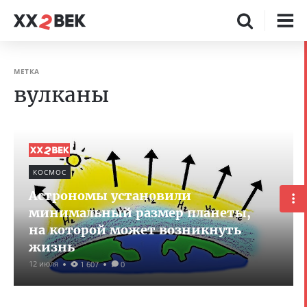
МЕТКА
вулканы
КОСМОС
Астрономы установили
минимальный размер планеты,
на которой может возникнуть
жизнь
12 июля
1 607
0