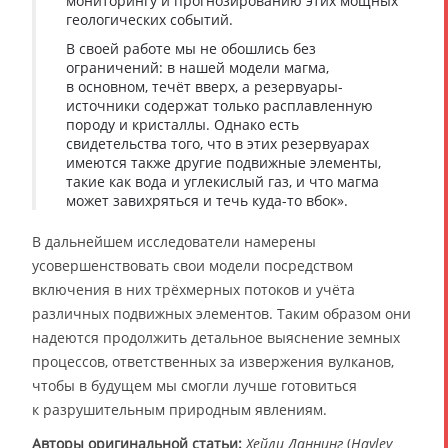
мониторингу и прогнозированию этих мощных
геологических событий.
В своей работе мы не обошлись без
ограничений: в нашей модели магма,
в основном, течёт вверх, а резервуары-
источники содержат только расплавленную
породу и кристаллы. Однако есть
свидетельства того, что в этих резервуарах
имеются также другие подвижные элементы,
такие как вода и углекислый газ, и что магма
может завихряться и течь куда-то вбок».
В дальнейшем исследователи намерены
усовершенствовать свои модели посредством
включения в них трёхмерных потоков и учёта
различных подвижных элементов. Таким образом они
надеются продолжить детальное выяснение земных
процессов, ответственных за извержения вулканов,
чтобы в будущем мы смогли лучше готовиться
к разрушительным природным явлениям.
Авторы оригинальной статьи:
Хейли Даннинг
(
Hayley