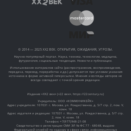
© 2014 — 2025 XX2 ВЕК. ОТКРЫТИЯ, ОЖИДАНИЯ, УГРОЗЫ.
Научно-популярный портал. Наука, техника, технологии, медицина,
футурология, социальные тенденции. Новости и публикации.
Использование материалов сайта (распространение, воспроизведение,
передача, перевод, переработка и др.) допускается при условии указания
источника в форме активной гиперссылки. Мнения и взгляды авторов не
всегда совпадают с точкой зрения редакции.
Издание «XX2 век» («22 век», https://22century.ru)
Учредитель: OOO «КОММУНИКЕЙК»
Адрес учредителя: 107031 г. Москва, ул. Рождественка, д. 5/7 стр. 2, пом. V,
комн. 18
Адрес издателя и редакции: 107031 г. Москва, ул. Рождественка, д. 5/7 стр.
2, пом. V, комн. 18
Телефон: +7(977)948-21-08
Свидетельство о регистрации СМИ ЭЛ № ФС 77 - 68048, выдано
Федеральной службой по надзору в сфере связи, информационных