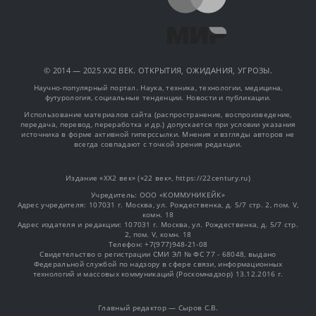
© 2014 — 2025 XX2 ВЕК. ОТКРЫТИЯ, ОЖИДАНИЯ, УГРОЗЫ.
Научно-популярный портал. Наука, техника, технологии, медицина,
футурология, социальные тенденции. Новости и публикации.
Использование материалов сайта (распространение, воспроизведение,
передача, перевод, переработка и др.) допускается при условии указания
источника в форме активной гиперссылки. Мнения и взгляды авторов не
всегда совпадают с точкой зрения редакции.
Издание «XX2 век» («22 век», https://22century.ru)
Учредитель: OOO «КОММУНИКЕЙК»
Адрес учредителя: 107031 г. Москва, ул. Рождественка, д. 5/7 стр. 2, пом. V,
комн. 18
Адрес издателя и редакции: 107031 г. Москва, ул. Рождественка, д. 5/7 стр.
2, пом. V, комн. 18
Телефон: +7(977)948-21-08
Свидетельство о регистрации СМИ ЭЛ № ФС 77 - 68048, выдано
Федеральной службой по надзору в сфере связи, информационных
технологий и массовых коммуникаций (Роскомнадзор) 13.12.2016 г.
Главный редактор — Сыров С.В.