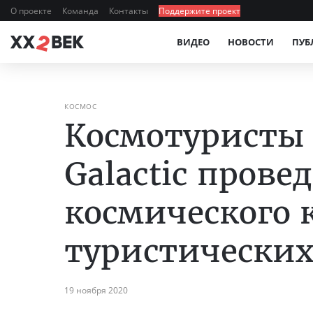
О проекте
Команда
Контакты
Поддержите проект
ВИДЕО
НОВОСТИ
ПУБ
КОСМОС
Космотуристы н
Galactic пров
космического 
туристических
19 ноября 2020