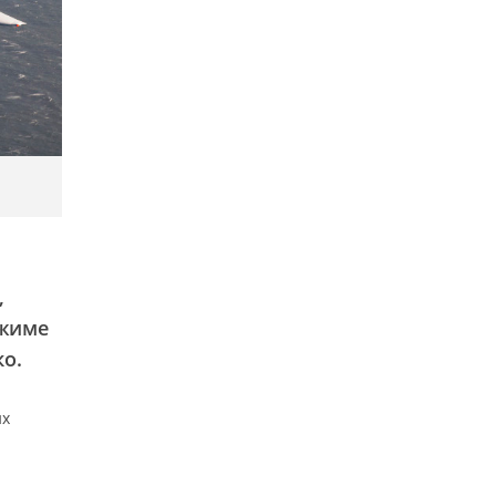
,
ежиме
ко.
их