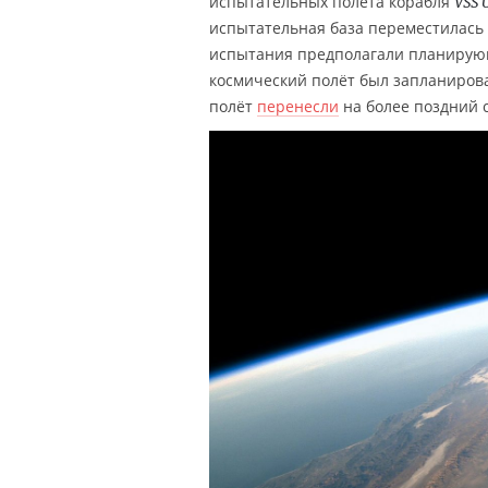
испытательных полёта корабля
VSS 
испытательная база переместилась
испытания предполагали планирующ
космический полёт был запланирова
полёт
перенесли
на более поздний 