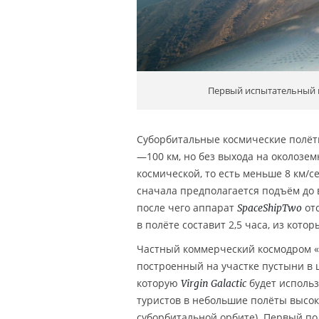
Первый испытательный 
Суборбитальные космические полёты
—100 км, но без выхода на околозем
космической, то есть меньше 8 км/с
сначала предполагается подъём до
после чего аппарат
отс
SpaceShipTwo
в полёте составит 2,5 часа, из кото
Частный коммерческий космодром «
построенный на участке пустыни в 
которую
будет использ
Virgin Galactic
туристов в небольшие полёты высок
суборбитальной орбите). Первый по