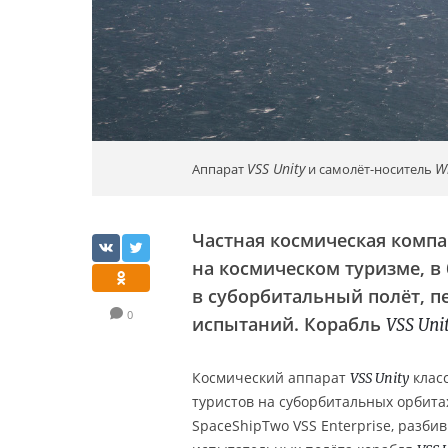
VSS Unity
W
Аппарат
и самолёт-носитель
Частная космическая комп
на космическом туризме, в
в суборбитальный полёт, 
0
испытаний. Корабль
VSS Uni
Космический аппарат
клас
VSS Unity
туристов на суборбитальных орбитах
SpaceShipTwo VSS Enterprise, разби