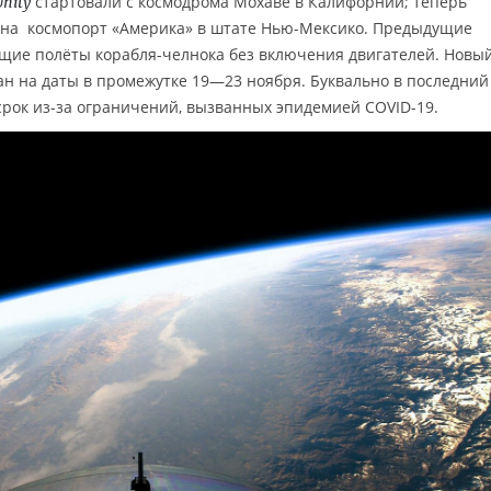
стартовали с космодрома Мохаве в Калифорнии; теперь
Unity
 на космопорт «Америка» в штате Нью-Мексико. Предыдущие
ие полёты корабля-челнока без включения двигателей. Новы
н на даты в промежутке 19—23 ноября. Буквально в последний
срок из-за ограничений, вызванных эпидемией COVID-19.