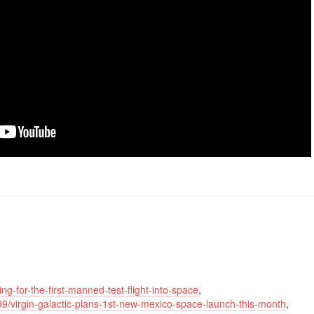
ring-for-the-first-manned-test-flight-into-space
,
/virgin-galactic-plans-1st-new-mexico-space-launch-this-month
,