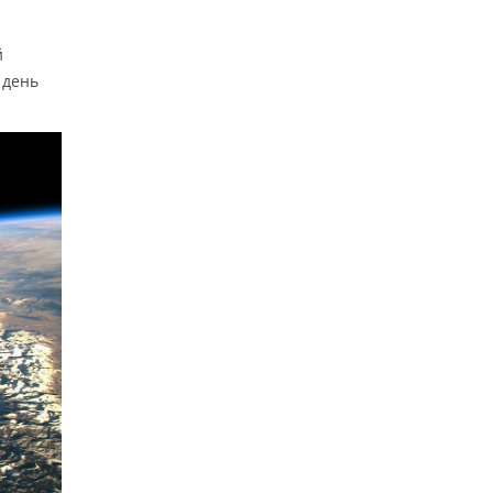
й
 день