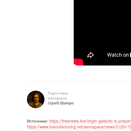
Подготовка
материала
Сергей Шапиро
Источники:
https://freenews.live/virgin-galactic-is-prepa
https://www.manufacturing.net/aerospace/news/21201799