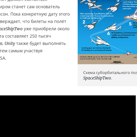
иром станет сам основатель
сон. Пока конкретную дату этого
верждает, что билеты на полёт
уже приобрели около
aceShipTwo
та составляет 250 тысяч
в,
также будет выполнять
Unity
тем самым участвуя
SA.
Схема суборбитального по
SpaceShipTwo
.