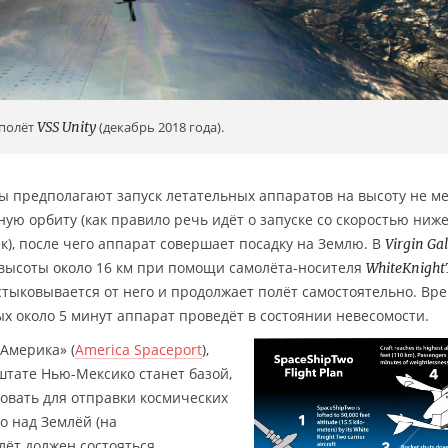
полёт
VSS Unity
(декабрь 2018 года).
 предполагают запуск летательных аппаратов на высоту не ме
ную орбиту (как правило речь идёт о запуске со скоростью ниж
ек), после чего аппарат совершает посадку на Землю. В
Virgin Gal
 высоты около 16 км при помощи самолёта-носителя
WhiteKnigh
тыковывается от него и продолжает полёт самостоятельно. Вр
рых около 5 минут аппарат проведёт в состоянии невесомости.
Америка» (
America Spaceport
),
штате Нью-Мексико станет базой,
овать для отправки космических
о над Землёй (на
лёт должен состояться