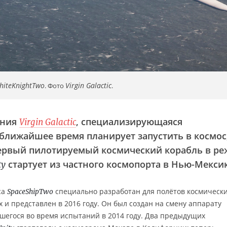
hiteKnightTwo
Virgin Galactic
. Фото
.
ания
, специализирующаяся
Virgin Galactic
 ближайшее время планирует запустить в космос
первый пилотируемый космический корабль в р
стартует из частного космопорта в Нью-Мекси
ty
са
специально разработан для полётов космическ
SpaceShipTwo
 и представлен в 2016 году. Он был создан на смену аппарату
вшегося во время испытаний в 2014 году. Два предыдущих