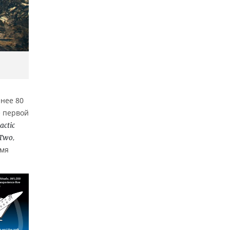
нее 80
е первой
actic
,
tTwo
емя