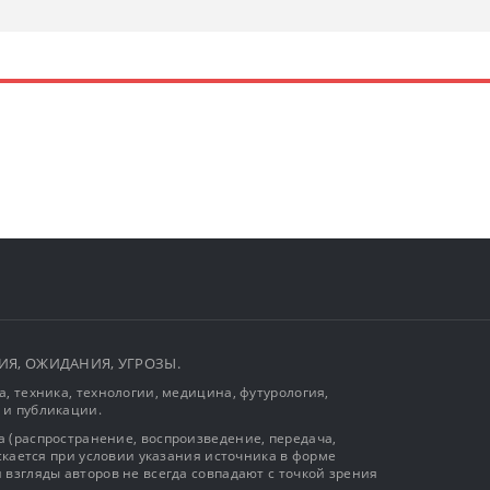
ЫТИЯ, ОЖИДАНИЯ, УГРОЗЫ.
, техника, технологии, медицина, футурология,
 и публикации.
 (распространение, воспроизведение, передача,
ускается при условии указания источника в форме
 взгляды авторов не всегда совпадают с точкой зрения