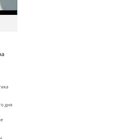
ра
тика
го дня
ые
ы