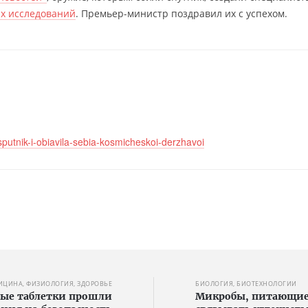
х исследований
. Премьер-министр поздравил их с успехом.
-sputnik-i-obiavila-sebia-kosmicheskoi-derzhavoi
ИЦИНА, ФИЗИОЛОГИЯ, ЗДОРОВЬЕ
БИОЛОГИЯ, БИОТЕХНОЛОГИИ
ые таблетки прошли
Микробы, питающиес