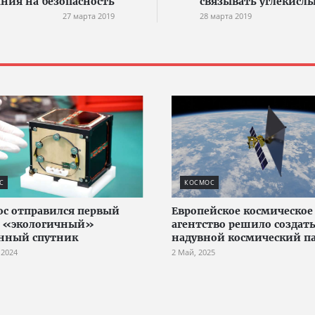
ния на безопасность
связывать углекислы
27 марта 2019
28 марта 2019
С
КОСМОС
ос отправился первый
Европейское космическое
е «экологичный»
агентство решило создат
нный спутник
надувной космический па
 2024
2 Май, 2025