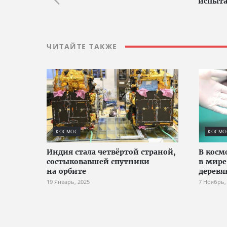
испыта
ЧИТАЙТЕ ТАКЖЕ
КОСМОС
КОСМО
Индия стала четвёртой страной,
В косм
состыковавшей спутники
в мир
на орбите
деревя
19 Январь, 2025
7 Ноябрь,