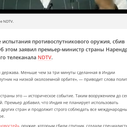
е NDTV.
 испытания противоспутникового оружия, сбив
 Об этом заявил премьер-министр страны Наренд
го телеканала
NDTV
.
я держава. Меньше чем за три минуты сделанная в Индии
путник на низкой околоземной орбите», — приводит слова поли
 страны это — историческое событие. Таким вооружением до се
ай. Премьер добавил, что Индия не планирует использовать
 других стран и продолжит строго соблюдать все международн
ре.
новостей»
, оружие, которым сбили спутник, создали специалист