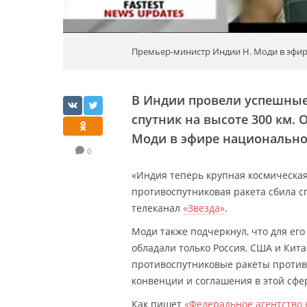
Премьер-министр Индии Н. Моди в эфир
В Индии провели успешные
спутник на высоте 300 км.
Моди в эфире национально
0
«Индия теперь крупная космическа
противоспутниковая ракета сбила с
телеканал
«Звезда»
.
Моди также подчеркнул, что для его
обладали только Россия, США и Кит
противоспутниковые ракеты против
конвенции и соглашения в этой сфе
Как пишет
«Федеральное агентство 