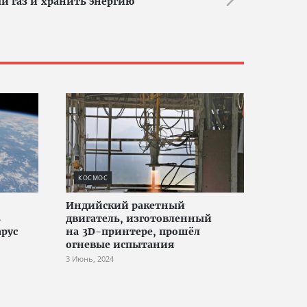
й газ и хранить энергию
КОСМОС
Индийский ракетный
ь
двигатель, изготовленный
рус
на 3D-принтере, прошёл
огневые испытания
3 Июнь, 2024