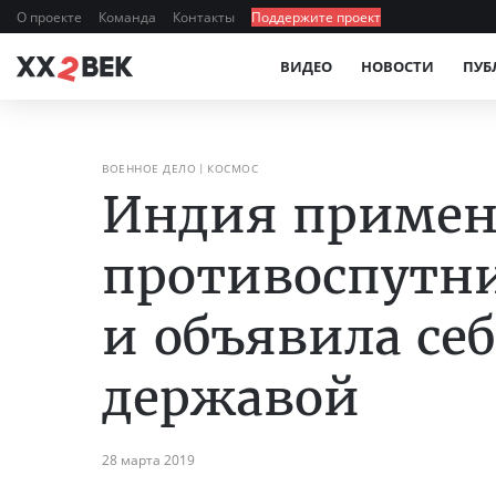
О проекте
Команда
Контакты
Поддержите проект
ВИДЕО
НОВОСТИ
ПУБ
ВОЕННОЕ ДЕЛО
КОСМОС
Индия примен
противоспутн
и объявила се
державой
28 марта 2019