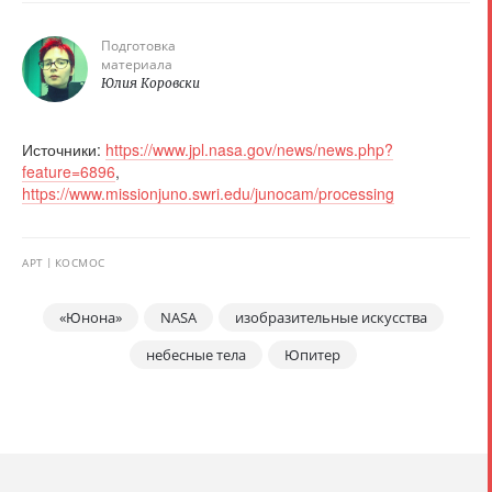
Подготовка
материала
Юлия Коровски
Источники:
https://www.jpl.nasa.gov/news/news.php?
feature=6896
,
https://www.missionjuno.swri.edu/junocam/processing
АРТ
КОСМОС
«Юнона»
NASA
изобразительные искусства
небесные тела
Юпитер