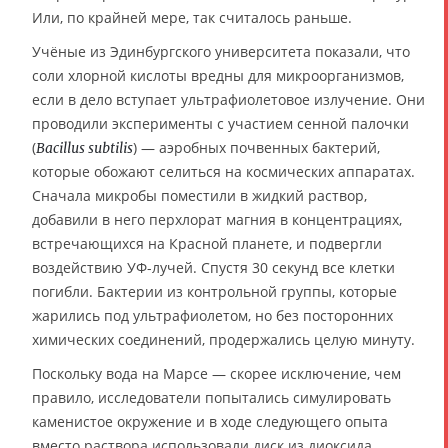
Или, по крайней мере, так считалось раньше.
Учёные из Эдинбургского университета показали, что
соли хлорной кислоты вредны для микроорганизмов,
если в дело вступает ультрафиолетовое излучение. Они
проводили эксперименты с участием сенной палочки
(
) — аэробных почвенных бактерий,
Bacillus subtilis
которые обожают селиться на космических аппаратах.
Сначала микробы поместили в жидкий раствор,
добавили в него перхлорат магния в концентрациях,
встречающихся на Красной планете, и подвергли
воздействию УФ-лучей. Спустя 30 секунд все клетки
погибли. Бактерии из контрольной группы, которые
жарились под ультрафиолетом, но без посторонних
химических соединений, продержались целую минуту.
Поскольку вода на Марсе — скорее исключение, чем
правило, исследователи попытались симулировать
каменистое окружение и в ходе следующего опыта
вместо раствора использовали диск из диоксида