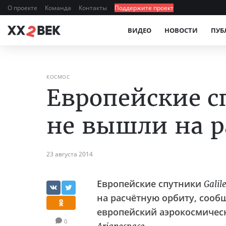
О проекте
Команда
Контакты
Поддержите проект
ВИДЕО
НОВОСТИ
ПУБ
КОСМОС
Европейские с
не вышли на р
23 августа 2014
Европейские спутники
Galil
на расчётную орбиту, сооб
европейский аэрокосмичес
0