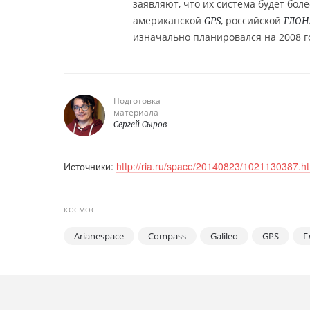
заявляют, что их система будет бол
американской
, российской
GPS
ГЛОН
изначально планировался на 2008 г
Подготовка
материала
Сергей Сыров
Источники:
http://ria.ru/space/20140823/1021130387.h
КОСМОС
Arianespace
Compass
Galileo
GPS
Г