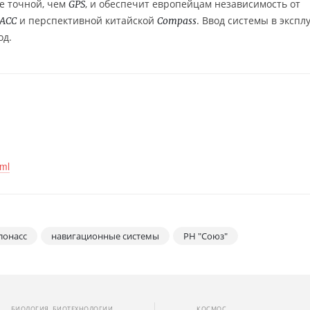
ее точной, чем
, и обеспечит европейцам независимость от
GPS
и перспективной китайской
. Ввод системы в эксп
АСС
Compass
од.
tml
лонасс
навигационные системы
РН "Союз"
БИОЛОГИЯ, БИОТЕХНОЛОГИИ
КОСМОС