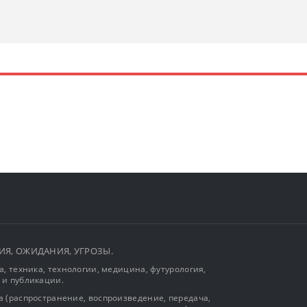
ЫТИЯ, ОЖИДАНИЯ, УГРОЗЫ.
, техника, технологии, медицина, футурология,
 и публикации.
 (распространение, воспроизведение, передача,