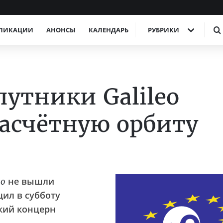
ЛИКАЦИИ
АНОНСЫ
КАЛЕНДАРЬ
РУБРИКИ
путники Galileo
асчётную орбиту
не вышли
eo
щил в субботу
кий концерн