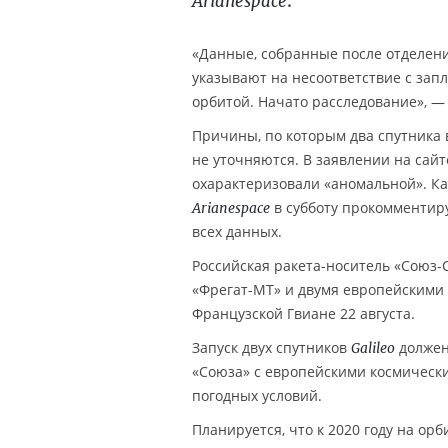
.
Arianespace
«Данные, собранные после отделени
указывают на несоответствие с зап
орбитой. Начато расследование», —
Причины, по которым два спутника 
не уточняются. В заявлении на сай
охарактеризовали «аномальной». Ка
в субботу прокомментир
Arianespace
всех данных.
Российская ракета-носитель «Союз-
«Фрегат-МТ» и двумя европейскими 
Французской Гвиане 22 августа.
Запуск двух спутников
должен 
Galileo
«Союза» с европейскими космическ
погодных условий.
Планируется, что к 2020 году на о