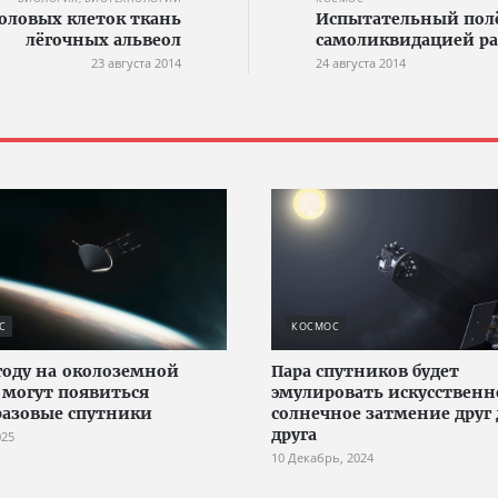
оловых клеток ткань
Испытательный полёт
лёгочных альвеол
самоликвидацией р
23 августа 2014
24 августа 2014
С
КОСМОС
 году на околоземной
Пара спутников будет
 могут появиться
эмулировать искусственн
азовые спутники
солнечное затмение друг 
друга
025
10 Декабрь, 2024