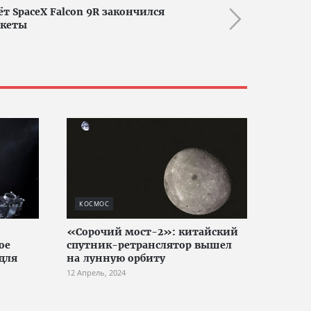
 SpaceX Falcon 9R закончился
акеты
КОСМОС
«Сорочий мост-2»: китайский
ое
спутник-ретранслятор вышел
для
на лунную орбиту
12 Апрель, 2024