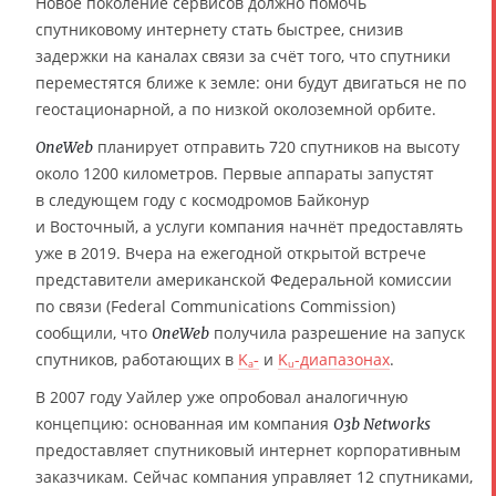
Новое поколение сервисов должно помочь
спутниковому интернету стать быстрее, снизив
задержки на каналах связи за счёт того, что спутники
переместятся ближе к земле: они будут двигаться не по
геостационарной, а по низкой околоземной орбите.
планирует отправить 720 спутников на высоту
OneWeb
около 1200 километров. Первые аппараты запустят
в следующем году с космодромов Байконур
и Восточный, а услуги компания начнёт предоставлять
уже в 2019. Вчера на ежегодной открытой встрече
представители американской Федеральной комиссии
по связи (Federal Communications Commission)
сообщили, что
получила разрешение на запуск
OneWeb
спутников, работающих в
K
‐
и
K
-диапазонах
.
a
u
В 2007 году Уайлер уже опробовал аналогичную
концепцию: основанная им компания
O3b Networks
предоставляет спутниковый интернет корпоративным
заказчикам. Сейчас компания управляет 12 спутниками,