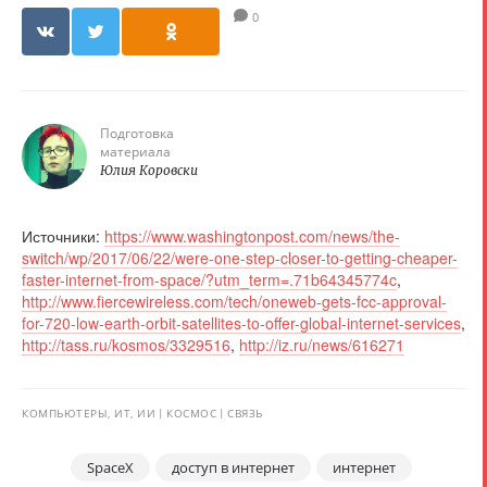
0
Подготовка
материала
Юлия Коровски
Источники:
https://www.washingtonpost.com/news/the-
switch/wp/2017/06/22/were-one-step-closer-to-getting-cheaper-
faster-internet-from-space/?utm_term=.71b64345774c
,
http://www.fiercewireless.com/tech/oneweb-gets-fcc-approval-
for-720-low-earth-orbit-satellites-to-offer-global-internet-services
,
http://tass.ru/kosmos/3329516
,
http://iz.ru/news/616271
КОМПЬЮТЕРЫ, ИТ, ИИ
КОСМОС
СВЯЗЬ
SpaceX
доступ в интернет
интернет