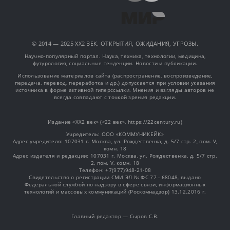
© 2014 — 2025 XX2 ВЕК. ОТКРЫТИЯ, ОЖИДАНИЯ, УГРОЗЫ.
Научно-популярный портал. Наука, техника, технологии, медицина,
футурология, социальные тенденции. Новости и публикации.
Использование материалов сайта (распространение, воспроизведение,
передача, перевод, переработка и др.) допускается при условии указания
источника в форме активной гиперссылки. Мнения и взгляды авторов не
всегда совпадают с точкой зрения редакции.
Издание «XX2 век» («22 век», https://22century.ru)
Учредитель: OOO «КОММУНИКЕЙК»
Адрес учредителя: 107031 г. Москва, ул. Рождественка, д. 5/7 стр. 2, пом. V,
комн. 18
Адрес издателя и редакции: 107031 г. Москва, ул. Рождественка, д. 5/7 стр.
2, пом. V, комн. 18
Телефон: +7(977)948-21-08
Свидетельство о регистрации СМИ ЭЛ № ФС 77 - 68048, выдано
Федеральной службой по надзору в сфере связи, информационных
технологий и массовых коммуникаций (Роскомнадзор) 13.12.2016 г.
Главный редактор — Сыров С.В.