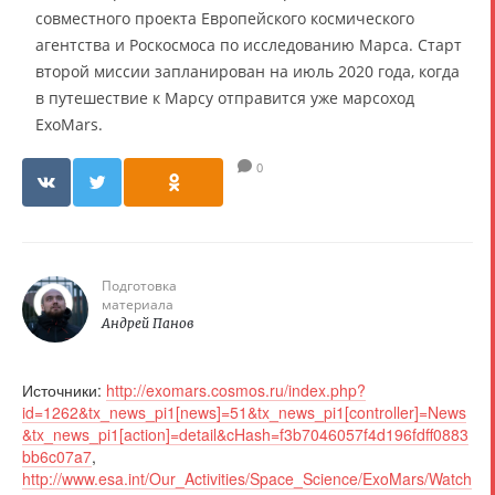
совместного проекта Европейского космического
агентства и Роскосмоса по исследованию Марса. Старт
второй миссии запланирован на июль 2020 года, когда
в путешествие к Марсу отправится уже марсоход
ExoMars.
0
Подготовка
материала
Андрей Панов
Источники:
http://exomars.cosmos.ru/index.php?
id=1262&tx_news_pi1[news]=51&tx_news_pi1[controller]=News
&tx_news_pi1[action]=detail&cHash=f3b7046057f4d196fdff0883
bb6c07a7
,
http://www.esa.int/Our_Activities/Space_Science/ExoMars/Watch