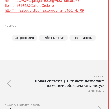
htm
,
http://www.alphagalileo.org/ViewItem.aspx?
ItemId=164652&CultureCode=en
,
http://mnrasl.oxfordjournals.org/content/460/1/L109
КОСМОС
астрономия
небесные тела
экзопланеты
ГАДЖЕТЫ
Новая система 3D-печати позволяет
изменять объекты «на лету»
2 июня 2016
БИОЛОГИЯ, БИОТЕХНОЛОГИИ