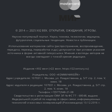
© 2014 — 2025 XX2 ВЕК. ОТКРЫТИЯ, ОЖИДАНИЯ, УГРОЗЫ.
Научно-популярный портал. Наука, техника, технологии, медицина,
футурология, социальные тенденции. Новости и публикации.
Использование материалов сайта (распространение, воспроизведение,
передача, перевод, переработка и др.) допускается при условии указания
источника в форме активной гиперссылки. Мнения и взгляды авторов не
всегда совпадают с точкой зрения редакции.
Издание «XX2 век» («22 век», https://22century.ru)
Учредитель: OOO «КОММУНИКЕЙК»
Адрес учредителя: 107031 г. Москва, ул. Рождественка, д. 5/7 стр. 2, пом. V,
комн. 18
Адрес издателя и редакции: 107031 г. Москва, ул. Рождественка, д. 5/7 стр.
2, пом. V, комн. 18
Телефон: +7(977)948-21-08
Свидетельство о регистрации СМИ ЭЛ № ФС 77 - 68048, выдано
Федеральной службой по надзору в сфере связи, информационных
технологий и массовых коммуникаций (Роскомнадзор) 13.12.2016 г.