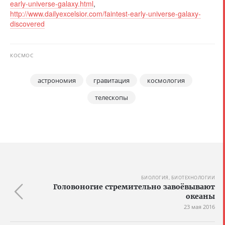
early-universe-galaxy.html
,
http://www.dailyexcelsior.com/faintest-early-universe-galaxy-
discovered
КОСМОС
астрономия
гравитация
космология
телескопы
БИОЛОГИЯ, БИОТЕХНОЛОГИИ
Головоногие стремительно завоёвывают
океаны
23 мая 2016