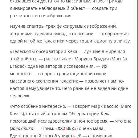
оказавшегося достаточно массивным, чтобы трижды
линзировать наблюдаемый объект — создать три
различных его изображения.
Изучив спектры трёх фиксируемых изображений,
астрономы сделали вывод, что все они — отображения
одной и той же галактики через гравитационную линзу.
«Телескопы обсерватории Кека — лучшие в мире для
этой работы, — рассказывает Маруша Брадач (Maruša
Bradač), одна из авторов исследования. — Их
мощность — в паре с гравитационной силой
массивного скопления галактик — позволяет нам по-
настоящему увидеть то, чего раньше не видел ни один
человек».
«Что особенно интересно, — Говорит Марк Кассис (Marc
Kassis), штатный астроном Обсерватории Кека,
помогавший исследователям в ночное время, — что она
(
галактика
. — Прим. «
XX
2
ВЕК
») очень мала.
Единственный способ увидеть её — с помощью