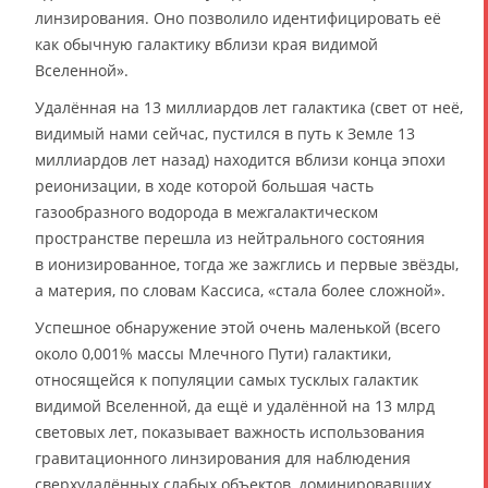
линзирования. Оно позволило идентифицировать её
как обычную галактику вблизи края видимой
Вселенной».
Удалённая на 13 миллиардов лет галактика (свет от неё,
видимый нами сейчас, пустился в путь к Земле 13
миллиардов лет назад) находится вблизи конца эпохи
реионизации, в ходе которой большая часть
газообразного водорода в межгалактическом
пространстве перешла из нейтрального состояния
в ионизированное, тогда же зажглись и первые звёзды,
а материя, по словам Кассиса, «стала более сложной».
Успешное обнаружение этой очень маленькой (всего
около 0,001% массы Млечного Пути) галактики,
относящейся к популяции самых тусклых галактик
видимой Вселенной, да ещё и удалённой на 13 млрд
световых лет, показывает важность использования
гравитационного линзирования для наблюдения
сверхудалённых слабых объектов, доминировавших