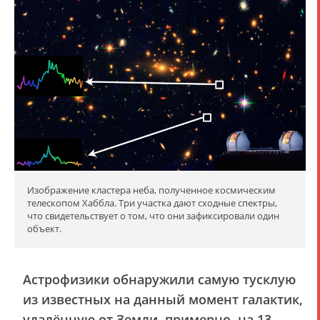
Изображение кластера неба, полученное космическим
телескопом Хаббла. Три участка дают сходные спектры,
что свидетельствует о том, что они зафиксировали один
объект.
Астрофизики обнаружили самую тусклую
из известных на данный момент галактик,
удалённую от Земли, примерно, на 13