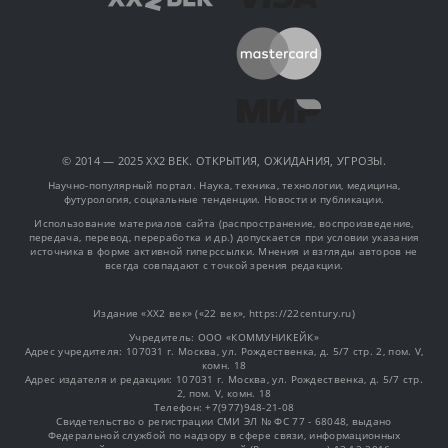
© 2014 — 2025 XX2 ВЕК. ОТКРЫТИЯ, ОЖИДАНИЯ, УГРОЗЫ.
Научно-популярный портал. Наука, техника, технологии, медицина,
футурология, социальные тенденции. Новости и публикации.
Использование материалов сайта (распространение, воспроизведение,
передача, перевод, переработка и др.) допускается при условии указания
источника в форме активной гиперссылки. Мнения и взгляды авторов не
всегда совпадают с точкой зрения редакции.
Издание «XX2 век» («22 век», https://22century.ru)
Учредитель: OOO «КОММУНИКЕЙК»
Адрес учредителя: 107031 г. Москва, ул. Рождественка, д. 5/7 стр. 2, пом. V,
комн. 18
Адрес издателя и редакции: 107031 г. Москва, ул. Рождественка, д. 5/7 стр.
2, пом. V, комн. 18
Телефон: +7(977)948-21-08
Свидетельство о регистрации СМИ ЭЛ № ФС 77 - 68048, выдано
Федеральной службой по надзору в сфере связи, информационных