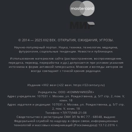
© 2014 — 2025 XX2 ВЕК. ОТКРЫТИЯ, ОЖИДАНИЯ, УГРОЗЫ.
Научно-популярный портал. Наука, техника, технологии, медицина,
футурология, социальные тенденции. Новости и публикации.
Использование материалов сайта (распространение, воспроизведение,
передача, перевод, переработка и др.) допускается при условии указания
источника в форме активной гиперссылки. Мнения и взгляды авторов не
всегда совпадают с точкой зрения редакции.
Издание «XX2 век» («22 век», https://22century.ru)
Учредитель: OOO «КОММУНИКЕЙК»
Адрес учредителя: 107031 г. Москва, ул. Рождественка, д. 5/7 стр. 2, пом. V,
комн. 18
Адрес издателя и редакции: 107031 г. Москва, ул. Рождественка, д. 5/7 стр.
2, пом. V, комн. 18
Телефон: +7(977)948-21-08
Свидетельство о регистрации СМИ ЭЛ № ФС 77 - 68048, выдано
Федеральной службой по надзору в сфере связи, информационных
технологий и массовых коммуникаций (Роскомнадзор) 13.12.2016 г.