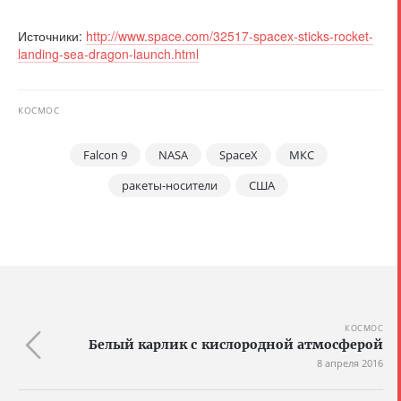
Источники:
http://www.space.com/32517-spacex-sticks-rocket-
landing-sea-dragon-launch.html
КОСМОС
Falcon 9
NASA
SpaceX
МКС
ракеты-носители
США
КОСМОС
Белый карлик с кислородной атмосферой
8 апреля 2016