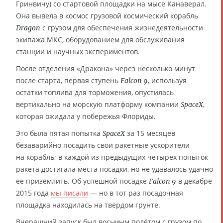
Гринвичу) со стартовой площадки на мысе Канаверал.
Она вывела в космос грузовой космический корабль
с грузом для обеспечения жизнедеятельности
Dragon
экипажа МКС, оборудованием для обслуживания
станции и научных экспериментов.
После отделения «Дракона» через несколько минут
после старта, первая ступень
, используя
Falcon 9
остатки топлива для торможения, опустилась
вертикально на морскую платформу компании
,
SpaceX
которая ожидала у побережья Флориды.
Это была пятая попытка
за 15 месяцев
SpaceX
безаварийно посадить свои ракетные ускорители
на корабль; в каждой из предыдущих четырёх попыток
ракета достигала места посадки, но не удавалось удачно
её приземлить. Об успешной посадке
в декабре
Falcon 9
2015 года
мы писали
— но в тот раз посадочная
площадка находилась на твёрдом грунте.
Вчерашний запуск был восьмым полётом с грузом по