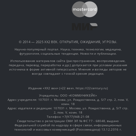
© 2014 — 2025 XX2 ВЕК. ОТКРЫТИЯ, ОЖИДАНИЯ, УГРОЗЫ.
Научно-популярный портал. Наука, техника, технологии, медицина,
футурология, социальные тенденции. Новости и публикации.
Использование материалов сайта (распространение, воспроизведение,
передача, перевод, переработка и др.) допускается при условии указания
источника в форме активной гиперссылки. Мнения и взгляды авторов не
всегда совпадают с точкой зрения редакции.
Издание «XX2 век» («22 век», https://22century.ru)
Учредитель: OOO «КОММУНИКЕЙК»
Адрес учредителя: 107031 г. Москва, ул. Рождественка, д. 5/7 стр. 2, пом. V,
комн. 18
Адрес издателя и редакции: 107031 г. Москва, ул. Рождественка, д. 5/7 стр.
2, пом. V, комн. 18
Телефон: +7(977)948-21-08
Свидетельство о регистрации СМИ ЭЛ № ФС 77 - 68048, выдано
Федеральной службой по надзору в сфере связи, информационных
технологий и массовых коммуникаций (Роскомнадзор) 13.12.2016 г.