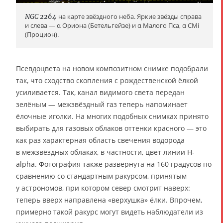
NGC 2264
на карте звёздного неба. Яркие звёзды справа
и слева — α Ориона (Бетельгейзе) и α Малого Пса, α CMi
(Процион).
Псевдоцвета на новом композитном снимке подобрали
так, что сходство скопления с рождественской ёлкой
усиливается. Так, канал видимого света передан
зелёным — межзвёздный газ теперь напоминает
ёлочные иголки. На многих подобных снимках принято
выбирать для газовых облаков оттенки красного — это
как раз характерная область свечения водорода
в межзвёздных облаках, в частности, цвет линии H-
alpha. Фотография также развёрнута на 160 градусов по
сравнению со стандартным ракурсом, принятым
у астрономов, при котором север смотрит наверх:
теперь вверх направлена «верхушка» ёлки. Впрочем,
примерно такой ракурс могут видеть наблюдатели из