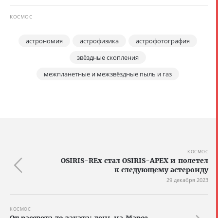
КОСМОС
астрономия
астрофизика
астрофотография
звёздные скопления
межпланетные и межзвёздные пыль и газ
КОСМОС
OSIRIS-REx стал OSIRIS-APEX и полетел
к следующему астероиду
29 декабря 2023
КОСМОС
От рассвета до заката: день на Марсе