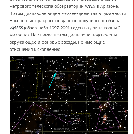
метрового телескопа обсерватории
в Аризоне.
WYIN
В этом диапазоне виден межзвёздный газ в туманности.
Наконец, инфракрасные данные получены от обзора
(обзор неба 1997-2001 годов на длине волны 2
2MASS
микрона). На снимке в этом диапазоне подсвечены
окружающее и фоновые звёзды, не имеющие
отношения к скоплению.