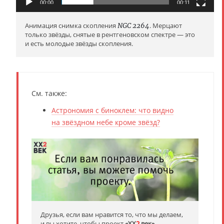
00:00
00:11
Анимация снимка скопления
NGC 2264
. Мерцают
только звёзды, снятые в рентгеновском спектре — это
и есть молодые звёзды скопления.
См. также:
Астрономия с биноклем: что видно
на звёздном небе кроме звёзд?
Друзья, если вам нравится то, что мы делаем,
и вы хотите, чтобы проект
«XX
2
век»