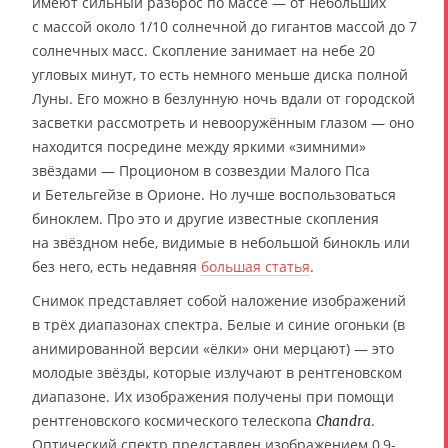
имеют сильный разброс по массе — от небольших
с массой около 1/10 солнечной до гигантов массой до 7
солнечных масс. Скопление занимает на небе 20
угловых минут, то есть немного меньше диска полной
Луны. Его можно в безлунную ночь вдали от городской
засветки рассмотреть и невооружённым глазом — оно
находится посредине между яркими «зимними»
звёздами — Проционом в созвездии Малого Пса
и Бетельгейзе в Орионе. Но лучше воспользоваться
биноклем. Про это и другие известные скопления
на звёздном небе, видимые в небольшой бинокль или
без него, есть недавняя
большая статья
.
Снимок представляет собой наложение изображений
в трёх диапазонах спектра. Белые и синие огоньки (в
анимированной версии «ёлки» они мерцают) — это
молодые звёзды, которые излучают в рентгеновском
диапазоне. Их изображения получены при помощи
рентгеновского космического телескопа
.
Chandra
Оптический спектр представлен изображением 0,9-