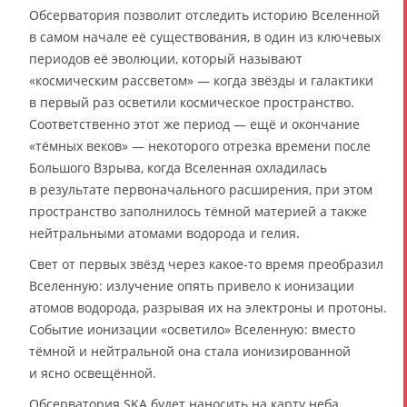
Обсерватория позволит отследить историю Вселенной
в самом начале её существования, в один из ключевых
периодов её эволюции, который называют
«космическим рассветом» — когда звёзды и галактики
в первый раз осветили космическое пространство.
Соответственно этот же период — ещё и окончание
«тёмных веков» — некоторого отрезка времени после
Большого Взрыва, когда Вселенная охладилась
в результате первоначального расширения, при этом
пространство заполнилось тёмной материей а также
нейтральными атомами водорода и гелия.
Свет от первых звёзд через какое-то время преобразил
Вселенную: излучение опять привело к ионизации
атомов водорода, разрывая их на электроны и протоны.
Событие ионизации «осветило» Вселенную: вместо
тёмной и нейтральной она стала ионизированной
и ясно освещённой.
Обсерватория SKA будет наносить на карту неба