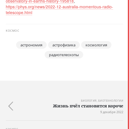
observatory-in-earths-history-195818
,
https://phys.org/news/2022-12-australia-momentous-radio-
telescope.html
КОСМОС
астрономия
астрофизика
космология
радиотелескопы
БИОЛОГИЯ, БИОТЕХНОЛОГИИ
Жизнь пчёл становится короче
9 декабря 2022