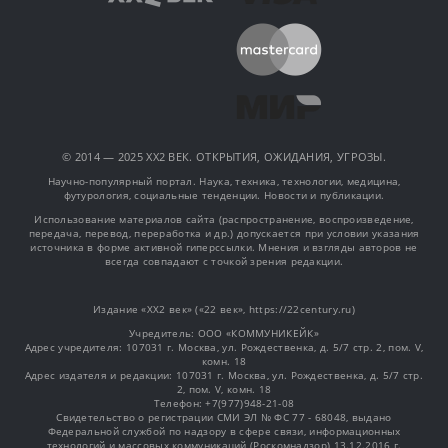
© 2014 — 2025 XX2 ВЕК. ОТКРЫТИЯ, ОЖИДАНИЯ, УГРОЗЫ.
Научно-популярный портал. Наука, техника, технологии, медицина,
футурология, социальные тенденции. Новости и публикации.
Использование материалов сайта (распространение, воспроизведение,
передача, перевод, переработка и др.) допускается при условии указания
источника в форме активной гиперссылки. Мнения и взгляды авторов не
всегда совпадают с точкой зрения редакции.
Издание «XX2 век» («22 век», https://22century.ru)
Учредитель: OOO «КОММУНИКЕЙК»
Адрес учредителя: 107031 г. Москва, ул. Рождественка, д. 5/7 стр. 2, пом. V,
комн. 18
Адрес издателя и редакции: 107031 г. Москва, ул. Рождественка, д. 5/7 стр.
2, пом. V, комн. 18
Телефон: +7(977)948-21-08
Свидетельство о регистрации СМИ ЭЛ № ФС 77 - 68048, выдано
Федеральной службой по надзору в сфере связи, информационных
технологий и массовых коммуникаций (Роскомнадзор) 13.12.2016 г.