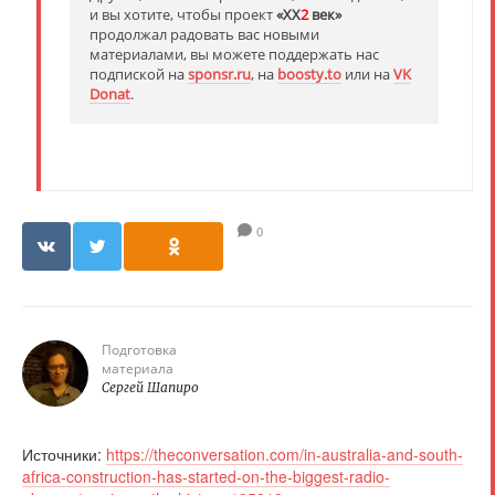
и вы хотите, чтобы проект
«XX
2
век»
продолжал радовать вас новыми
материалами, вы можете поддержать нас
подпиской на
sponsr.ru
, на
boosty.to
или на
VK
Donat
.
0
Подготовка
материала
Сергей Шапиро
Источники:
https://theconversation.com/in-australia-and-south-
africa-construction-has-started-on-the-biggest-radio-