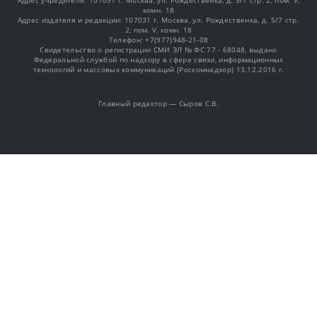
Адрес учредителя: 107031 г. Москва, ул. Рождественка, д. 5/7 стр. 2, пом. V,
комн. 18
Адрес издателя и редакции: 107031 г. Москва, ул. Рождественка, д. 5/7 стр.
2, пом. V, комн. 18
Телефон: +7(977)948-21-08
Свидетельство о регистрации СМИ ЭЛ № ФС 77 - 68048, выдано
Федеральной службой по надзору в сфере связи, информационных
технологий и массовых коммуникаций (Роскомнадзор) 13.12.2016 г.
Главный редактор — Сыров С.В.