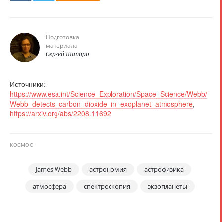
Подготовка
материала
Сергей Шапиро
Источники:
https://www.esa.int/Science_Exploration/Space_Science/Webb/
Webb_detects_carbon_dioxide_in_exoplanet_atmosphere
,
https://arxiv.org/abs/2208.11692
КОСМОС
James Webb
астрономия
астрофизика
атмосфера
спектроскопия
экзопланеты