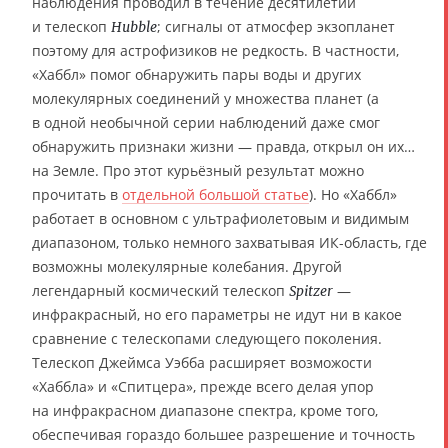
наблюдения проводил в течение десятилетий
и телескоп
; сигналы от атмосфер экзопланет
Hubble
поэтому для астрофизиков не редкость. В частности,
«Хаббл» помог обнаружить пары воды и других
молекулярных соединений у множества планет (а
в одной необычной серии наблюдений даже смог
обнаружить признаки жизни — правда, открыл он их…
на Земле. Про этот курьёзный результат можно
прочитать в
отдельной большой статье
). Но «Хаббл»
работает в основном с ультрафиолетовым и видимым
диапазоном, только немного захватывая ИК-область, где
возможны молекулярные колебания. Другой
легендарный космический телескоп
—
Spitzer
инфракрасный, но его параметры не идут ни в какое
сравнение с телескопами следующего поколения.
Телескоп Джеймса Уэбба расширяет возможости
«Хаббла» и «Спитцера», прежде всего делая упор
на инфракрасном диапазоне спектра, кроме того,
обеспечивая гораздо большее разрешение и точность