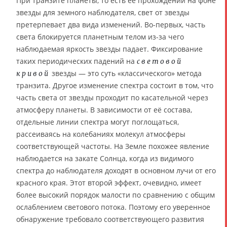
При транзите планеты, то есть её прохождении на фоне
звезды для земного наблюдателя, свет от звезды
претерпевает два вида изменений. Во-первых, часть
света блокируется планетным телом из-за чего
наблюдаемая яркость звезды падает. Фиксирование
таких периодических падений на
световой
звезды — это суть «классического» метода
кривой
транзита. Другое изменение спектра состоит в том, что
часть света от звезды проходит по касательной через
атмосферу планеты. В зависимости от её состава,
отдельные линии спектра могут поглощаться,
рассеиваясь на колебаниях молекул атмосферы
соответствующей частоты. На Земле похожее явление
наблюдается на закате Солнца, когда из видимого
спектра до наблюдателя доходят в основном лучи от его
красного края. Этот второй эффект, очевидно, имеет
более высокий порядок малости по сравнению с общим
ослаблением светового потока. Поэтому его уверенное
обнаружение требовало соответствующего развития