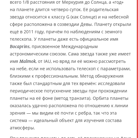
всего 1/8 расстояния от Меркурия до Солнца, а «год»
на планете длится четверо суток. Её родительская
звезда относится к классу G (как Солнце) и на небесной
сфере расположена в созвездии Девы. Планету открыли
ещё в 2011 году, причём по наблюдениям с земного
телескопа. У планеты даже есть официальное имя
, присвоенное Международным
Bocaprins
астрономическим союзом. Сама звезда также уже имеет
имя
, от IAU, но вряд ли её можно рассмотреть
Malmok
на небе, если не использовать телескоп с параметрами,
близкими к профессиональным. Метод обнаружения
также был стандартным для тех времён: исследовали
периодическое потускнение звезды при прохождении
планеты на её фоне (метод транзита). Орбита планеты
оказалась удачно расположена по отношению к линии
зрения — мы видим её почти с ребра, так что эта
система — идеальный объект для изучения состава
атмосферы.