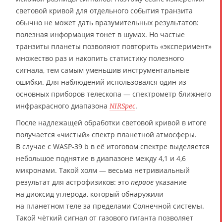
световой кривой для отдельного события транзита
обычно не может дать вразумительных результатов:
полезная информация тонет в шумах. Но частые
транзиты планеты позволяют повторить «эксперимент»
множество раз и накопить статистику полезного
сигнала, тем самым уменьшив инструментальные
ошибки. Для наблюдений использовался один из
основных приборов телескопа — спектрометр ближнего
инфракрасного диапазона
.
NIRSpec
После надлежащей обработки световой кривой в итоге
получается «чистый» спектр планетной атмосферы.
В случае с WASP-39 b в её итоговом спектре выделяется
небольшое поднятие в диапазоне между 4,1 и 4,6
микронами. Такой холм — весьма нетривиальный
результат для астрофизиков: это
первое
указание
на диоксид углерода, который обнаружили
на планетном теле за пределами Солнечной системы.
Такой чёткий сигнал от газового гиганта позволяет