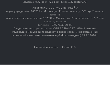
Издание «XX2 век» («22 век», https://22century.ru)
Учредитель: OOO «КОММУНИКЕЙК»
Адрес учредителя: 107031 г. Москва, ул. Рождественка, д. 5/7 стр. 2, пом. V,
комн. 18
Адрес издателя и редакции: 107031 г. Москва, ул. Рождественка, д. 5/7 стр.
2, пом. V, комн. 18
Телефон: +7(977)948-21-08
Свидетельство о регистрации СМИ ЭЛ № ФС 77 - 68048, выдано
Федеральной службой по надзору в сфере связи, информационных
технологий и массовых коммуникаций (Роскомнадзор) 13.12.2016 г.
Главный редактор — Сыров С.В.