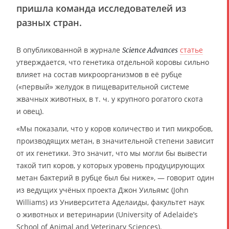
пришла команда исследователей из
разных стран.
В опубликованной в журнале
статье
Science Advances
утверждается, что генетика отдельной коровы сильно
влияет на состав микроорганизмов в её рубце
(«первый» желудок в пищеварительной системе
жвачных животных, в т. ч. у крупного рогатого скота
и овец).
«Мы показали, что у коров количество и тип микробов,
производящих метан, в значительной степени зависит
от их генетики. Это значит, что мы могли бы вывести
такой тип коров, у которых уровень продуцирующих
метан бактерий в рубце был бы ниже», — говорит один
из ведущих учёных проекта Джон Уильямс (John
Williams) из Университета Аделаиды, факультет наук
о животных и ветеринарии (University of Adelaide’s
School of Animal and Veterinary Sciences).