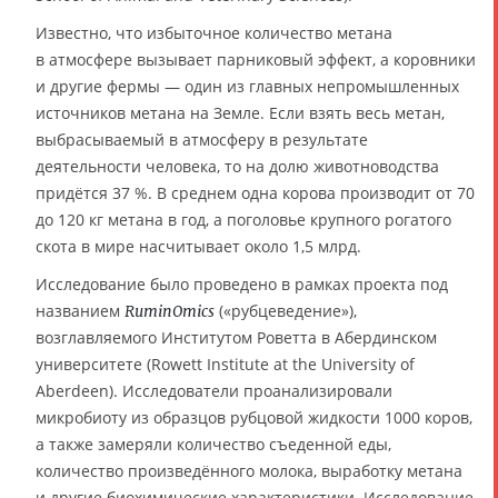
Известно, что избыточное количество метана
в атмосфере вызывает парниковый эффект, а коровники
и другие фермы — один из главных непромышленных
источников метана на Земле. Если взять весь метан,
выбрасываемый в атмосферу в результате
деятельности человека, то на долю животноводства
придётся 37 %. В среднем одна корова производит от 70
до 120 кг метана в год, а поголовье крупного рогатого
скота в мире насчитывает около 1,5 млрд.
Исследование было проведено в рамках проекта под
названием
(«рубцеведение»),
RuminOmics
возглавляемого Институтом Роветта в Абердинском
университете (Rowett Institute at the University of
Aberdeen). Исследователи проанализировали
микробиоту из образцов рубцовой жидкости 1000 коров,
а также замеряли количество съеденной еды,
количество произведённого молока, выработку метана
и другие биохимические характеристики. Исследование