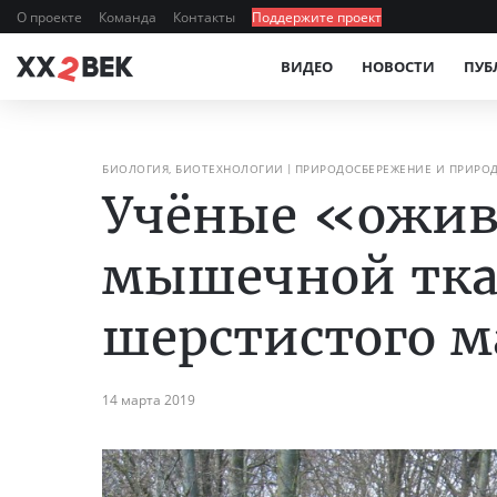
О проекте
Команда
Контакты
Поддержите проект
ВИДЕО
НОВОСТИ
ПУБ
БИОЛОГИЯ, БИОТЕХНОЛОГИИ
ПРИРОДОСБЕРЕЖЕНИЕ И ПРИРО
Учёные «ожив
мышечной тка
шерстистого 
14 марта 2019