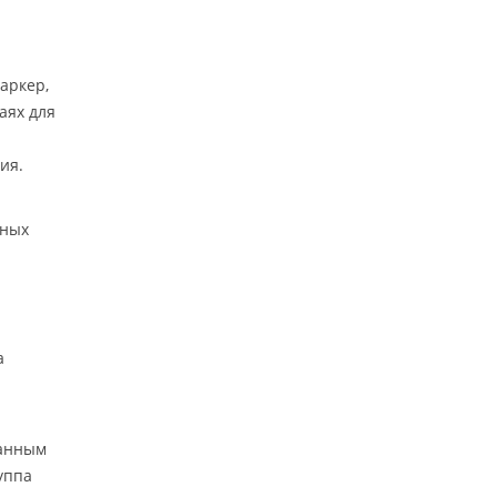
аркер,
аях для
ия.
чных
а
танным
уппа