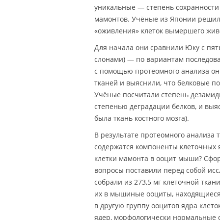
уникальные — степень сохранности 
мамонтов. Учёные из Японии решили
«оживления» клеток вымершего жив
Для начала они сравнили Юку с п
слонами) — по вариантам последова
с помощью протеомного анализа он
тканей и выяснили, что белковые п
Учёные посчитали степень дезамиди
степенью деградации белков, и выя
была ткань костного мозга).
В результате протеомного анализа 
содержатся компоненты клеточных яд
клетки мамонта в ооцит мыши? Сфор
вопросы поставили перед собой исс
собрали из 273,5 мг клеточной ткан
их в мышиные ооциты, находящиеся 
в другую группу ооцитов ядра клето
ядер, морфологически нормальные 