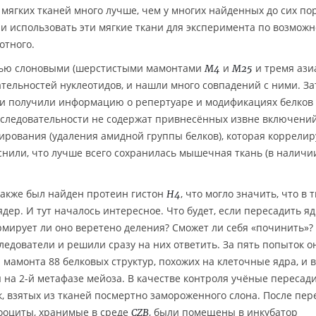
мягких тканей много лучше, чем у многих найденных до сих по
 использовать эти мягкие ткани для эксперимента по возможн
отного.
ятью слоновыми (шерстистыми мамонтами
и
и тремя ази
M4
M25
тельностей нуклеотидов, и нашли много совпадений с ними. З
и получили информацию о репертуаре и модификациях белков 
оследовательности не содержат привнесённых извне включений
рования (удаления амидной группы белков), которая коррелир
снили, что лучше всего сохранилась мышечная ткань (в наличи
также был найден протеин гистон
, что могло значить, что в 
H4
ер. И тут началось интересное. Что будет, если пересадить я
мирует ли оно веретено деления? Сможет ли себя «починить»?
ледователи и решили сразу на них ответить. За пять попыток о
и мамонта 88 белковых структур, похожих на клеточные ядра, и 
на 2-й метафазе мейоза. В качестве контроля учёные пересад
к, взятых из тканей посмертно замороженного слона. После пер
ооциты, хранимые в среде
, были помещены в инкубатор
CZB