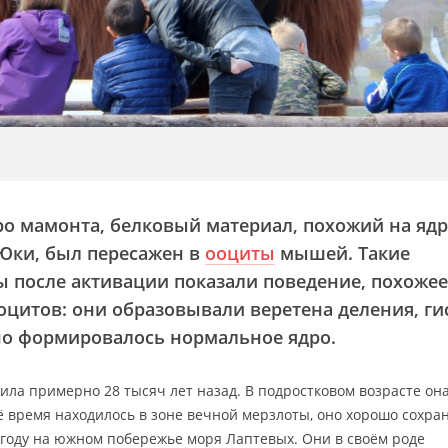
ро мамонта, белковый материал, похожий на ядр
Юки, был пересажен в
ооциты
мышей. Такие
после активации показали поведение, похожее
оцитов: они образовывали веретена деления, г
но формировалось нормальное ядро.
ла примерно 28 тысяч лет назад. В подростковом возрасте он
всё время находилось в зоне вечной мерзлоты, оно хорошо сохра
году на южном побережье моря Лаптевых. Они в своём роде