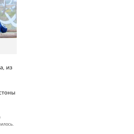
а, из
истоны
а
нилось.