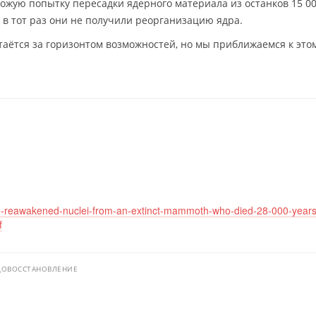
жую попытку пересадки ядерного материала из останков 15 00
 в тот раз они не получили реорганизацию ядра.
аётся за горизонтом возможностей, но мы приближаемся к это
ave-reawakened-nuclei-from-an-extinct-mammoth-who-died-28-000-year
f
ДОВОССТАНОВЛЕНИЕ