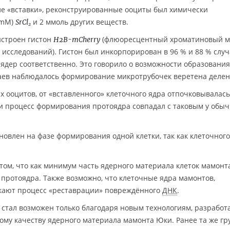
сле «вставки», реконструированные ооциты был химически
(mM)
и 2 ммоль других веществ.
SrCl
2
истроен гистон
(флюоресцентный хроматиновый м
H2B-mCherry
сследований). Гистон был инкорпорирован в 96 % и 88 % случ
ядер соответственно. Это говорило о возможности образования
учаев наблюдалось формирование микротрубочек веретена делен
ооцитов, от «вставленного» клеточного ядра отпочковывалась
ни процесс формирования протоядра совпадал с таковым у обы
новлен на фазе формирования одной клетки, так как клеточного
 том, что как минимум часть ядерного материала клеток мамонт
протоядра. Также возможно, что клеточные ядра мамонтов,
кают процесс «реставрации» повреждённого
ДНК
.
 стал возможен только благодаря новым технологиям, разрабо
кому качеству ядерного материала мамонта Юки. Ранее та же гр