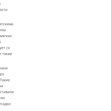
р
ости
атскими
атем
мягких
.
ует со
и также
ткани
дро
 Такие
ни
вставили
или
есадки