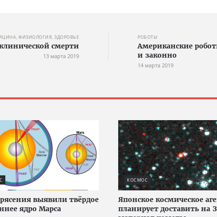
ИЦИНА, ФИЗИОЛОГИЯ, ЗДОРОВЬЕ
РОБОТЫ
 клинической смерти
Американские робот
и законно
13 марта 2019
14 марта 2019
С
КОСМОС
рясения выявили твёрдое
Японское космическое аг
ннее ядро Марса
планирует доставить на 