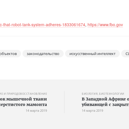
ic-that-robot-tank-system-adheres-1833061674
,
https://www.fbo.gov
 объектов
законодательство
искусственный интеллект
С
ИЕ И ПРИРОДОВОССТАНОВЛЕНИЕ
БИОЛОГИЯ, БИОТЕХНОЛОГИИ
ток мышечной ткани
В Западной Африке 
шерстистого мамонта
убивающей с закры
14 марта 2019
14 марта 2019