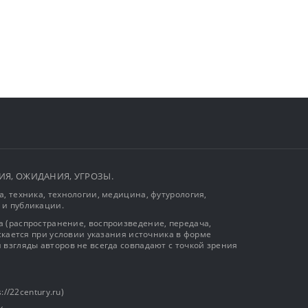
ЫТИЯ, ОЖИДАНИЯ, УГРОЗЫ.
, техника, технологии, медицина, футурология,
 и публикации.
 (распространение, воспроизведение, передача,
ускается при условии указания источника в форме
 взгляды авторов не всегда совпадают с точкой зрения
://22century.ru)