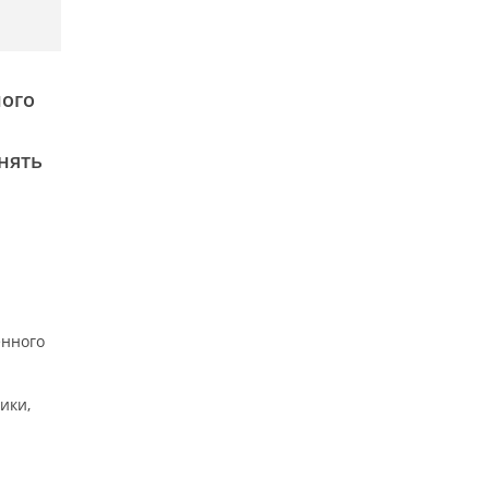
ного
нять
енного
ики,