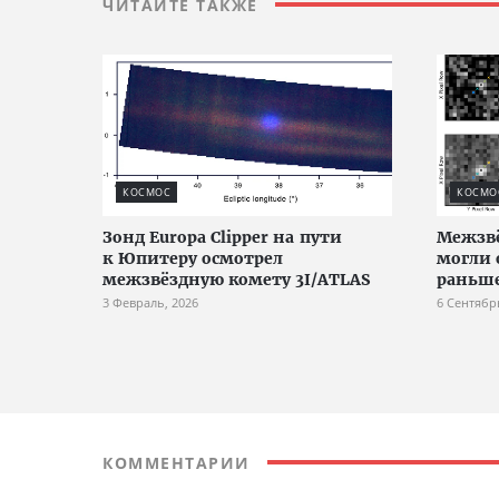
ЧИТАЙТЕ ТАКЖЕ
КОСМОС
КОСМО
Зонд Europa Clipper на пути
Межзвё
к Юпитеру осмотрел
могли 
межзвёздную комету 3I/ATLAS
раньш
3 Февраль, 2026
6 Сентябр
КОММЕНТАРИИ