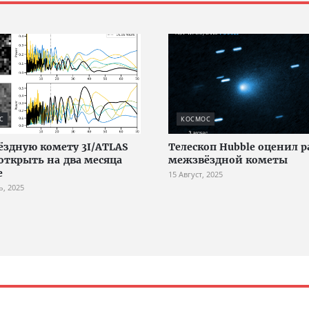
С
КОСМОС
здную комету 3I/ATLAS
Телескоп Hubble оценил 
открыть на два месяца
межзвёздной кометы
е
15 Август, 2025
ь, 2025