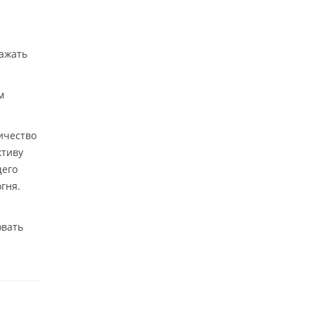
ажать
м
ичество
ктиву
щего
гня.
овать