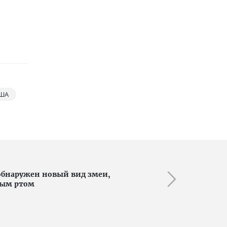
ША
обнаружен новый вид змеи,
тым ртом