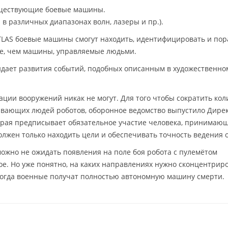
уществующие боевые машины.
в различных диапазонах волн, лазеры и пр.).
TLAS боевые машины смогут находить, идентифицировать и пор
ее, чем машины, управляемые людьми.
дает развития событий, подобных описанным в художественно
ации вооружений никак не могут. Для того чтобы сократить кол
бивающих людей роботов, оборонное ведомство выпустило Дире
оторая предписывает обязательное участие человека, принимаю
олжен только находить цели и обеспечивать точность ведения о
можно не ожидать появления на поле боя робота с пулемётом
е. Но уже понятно, на каких направлениях нужно сконцентрир
когда военные получат полностью автономную машину смерти.