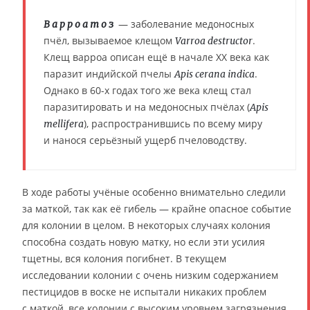
— заболевание медоносных
Варроатоз
пчёл, вызываемое клещом
.
Varroa destructor
Клещ варроа описан ещё в начале XX века как
паразит индийской пчелы
.
Apis cerana indica
Однако в 60-х годах того же века клещ стал
паразитировать и на медоносных пчёлах (
Apis
), распространившись по всему миру
mellifera
и нанося серьёзный ущерб пчеловодству.
В ходе работы учёные особенно внимательно следили
за маткой, так как её гибель — крайне опасное событие
для колонии в целом. В некоторых случаях колония
способна создать новую матку, но если эти усилия
тщетны, вся колония погибнет. В текущем
исследовании колонии с очень низким содержанием
пестицидов в воске не испытали никаких проблем
с маткой, все колонии с высоким уровнем загрязнения